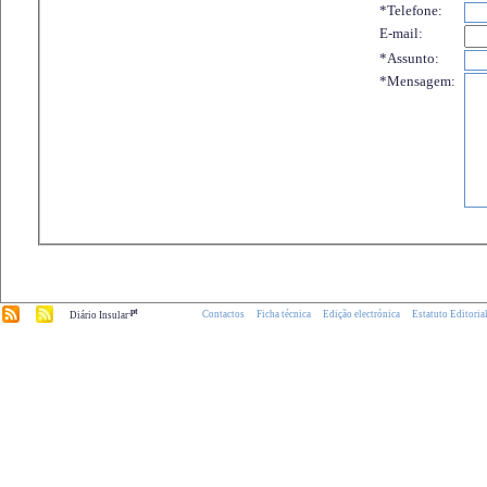
*Telefone:
E-mail:
*Assunto:
*Mensagem:
.pt
Contactos
Ficha técnica
Edição electrónica
Estatuto Editoria
Diário Insular