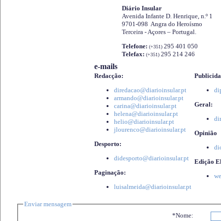
Diário Insular
Avenida Infante D. Henrique, n.º 1
9701-098 Angra do Heroísmo
Terceira - Açores – Portugal.
Telefone:
295 401 050
(+351)
Telefax:
295 214 246
(+351)
e-mails
Redacção:
Publicida
diredacao@diarioinsular.pt
di
armando@diarioinsular.pt
Geral:
carina@diarioinsular.pt
helena@diarioinsular.pt
di
helio@diarioinsular.pt
jlourenco@diarioinsular.pt
Opinião
Desporto:
di
didesporto@diarioinsular.pt
Edição El
Paginação:
we
luisalmeida@diarioinsular.pt
Enviar mensagem
*Nome: