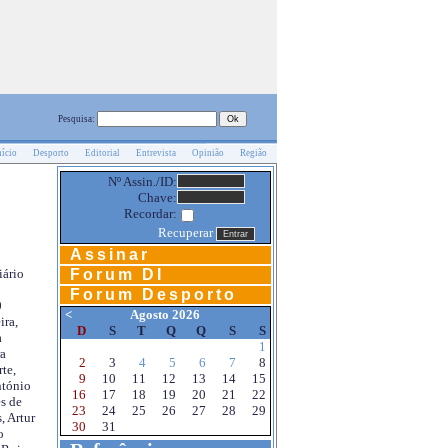
Pesquisa:
nício
Desporto
Editorial
Entrevista
Opinião
Região
Nº Assin./ID:
Chave:
Recordar:
Recuperar
Assinar
Forum DI
iário
Forum Desporto
0
<
Agosto 2026
ira,
D
S
T
Q
Q
S
S
a
1
a
2
3
4
5
6
7
8
te,
9
10
11
12
13
14
15
ntónio
16
17
18
19
20
21
22
s de
23
24
25
26
27
28
29
, Artur
30
31
o