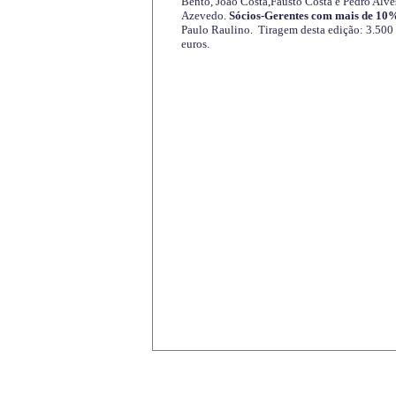
Bento, João Costa,Fausto Costa e Pedro Alve
Azevedo.
Sócios-Gerentes com mais de 10%
Paulo Raulino. Tiragem desta edição: 3.500
euros.