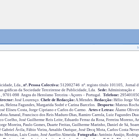
I
cidade, Lda.,
nº. Pessoa Colectiva:
512002746 nº. registo título 101105, Jornal d
as gráficas da Sociedade Terceirense de Publicidade, Lda.
Sede:
Administração e
 1, 9701-098 Angra do Heroísmo Terceira - Açores – Portugal.
Telefone:
29540105
irector:
José Lourenço.
Chefe de Redacção:
A.Mendes.
Redacção:
Hélio Jorge Vie
as, Helena Fagundes, Margarida Sodré e Carina Barcelos.
Desporto:
Mateus Roch
José Eliseu Costa, Jorge Cipriano e Carlos do Carmo.
Artes e Letras:
Álamo Oliveir
ota Amaral, Francisco dos Reis Maduro-Dias, Ramiro Carrola, Luiz Fagundes Duar
o Coelho, José Guilherme Reis Leite, Eduardo Ferraz da Rosa, Ferreira Moreno, A
orge Moreira, Paulo Gomes, Duarte Freitas, Guilherme Marinho, Daniel de Sá, Soare
 Gabriel Ávila, Fábio Vieira, Arnaldo Ourique, José Decq Mota, Carlos Costa Neves
rto Messias, Luis Couto, José Aurélio Almeida.
Fotografia:
António Araújo, Rodrig