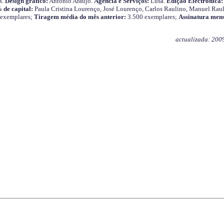
s.
Design gráfico:
António Araújo.
Agência e Serviços:
Lusa.
Edição Electrónica:
 de capital:
Paula Cristina Lourenço, José Lourenço, Carlos Raulino, Manuel Raul
 exemplares;
Tiragem média do mês anterior:
3.500 exemplares;
Assinatura mens
actualizada: 200