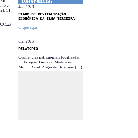
Referências
Rui
ino e
Jan.2015
al:
11
PLANO DE REVITALIZAÇÃO
ECONÓMICA DA ILHA TERCEIRA
9.01.23
clique aqui
Out.2013
RELATÓRIO
Ocorrencias patrimoniais localizadas
no Espigão, Grota do Medo e no
Monte Brasil, Angra do Heroísmo (
ler
)