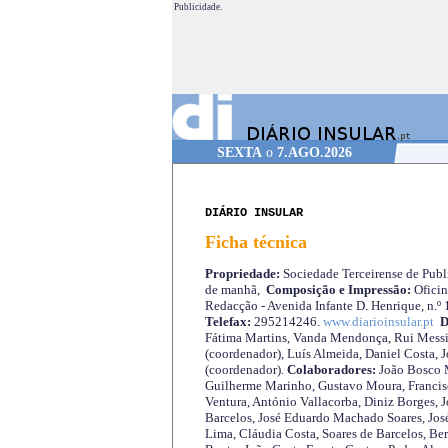
Publicidade.
SEXTA
o
7.AGO.2026
DIÁRIO INSULAR
Ficha técnica
Propriedade:
Sociedade Terceirense de Publi
de manhã,
Composição e Impressão:
Oficin
Redacção - Avenida Infante D. Henrique, n.º
Telefax:
295214246.
www.diarioinsular.pt
D
Fátima Martins, Vanda Mendonça, Rui Messi
(coordenador), Luís Almeida, Daniel Costa, 
(coordenador).
Colaboradores:
João Bosco M
Guilherme Marinho, Gustavo Moura, Francisc
Ventura, António Vallacorba, Diniz Borges, J
Barcelos, José Eduardo Machado Soares, José
Lima, Cláudia Costa, Soares de Barcelos, Be