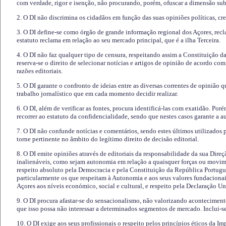
com verdade, rigor e isenção, não procurando, porém, ofuscar a dimensão subj
2. O DI não discrimina os cidadãos em função das suas opiniões políticas, cre
3. O DI define-se como órgão de grande informação regional dos Açores, recl
estatuto reclama em relação ao seu mercado principal, que é a ilha Terceira.
4. O DI não faz qualquer tipo de censura, respeitando assim a Constituição 
reserva-se o direito de selecionar notícias e artigos de opinião de acordo co
razões editoriais.
5. O DI garante o confronto de ideias entre as diversas correntes de opinião 
trabalho jornalístico que em cada momento decidir realizar.
6. O DI, além de verificar as fontes, procura identificá-las com exatidão. Poré
recorrer ao estatuto da confidencialidade, sendo que nestes casos garante a 
7. O DI não confunde notícias e comentários, sendo estes últimos utilizados 
torne pertinente no âmbito do legítimo direito de decisão editorial.
8. O DI emite opiniões através de editoriais da responsabilidade da sua Direç
inalienáveis, como sejam autonomia em relação a quaisquer forças ou movime
respeito absoluto pela Democracia e pela Constituição da República Portugue
particularmente os que respeitam à Autonomia e aos seus valores fundacion
Açores aos níveis económico, social e cultural, e respeito pela Declaração U
9. O DI procura afastar-se do sensacionalismo, não valorizando aconteciment
que isso possa não interessar a determinados segmentos de mercado. Inclui-se
10. O DI exige aos seus profissionais o respeito pelos princípios éticos da I