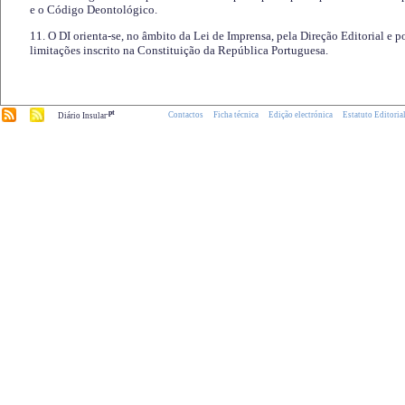
e o Código Deontológico.
11. O DI orienta-se, no âmbito da Lei de Imprensa, pela Direção Editorial e p
limitações inscrito na Constituição da República Portuguesa.
.pt
Contactos
Ficha técnica
Edição electrónica
Estatuto Editoria
Diário Insular