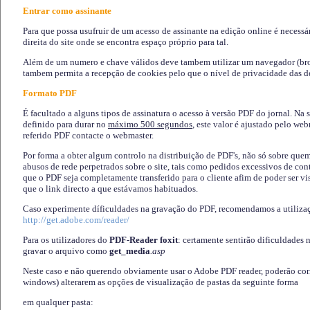
Entrar como assinante
Para que possa usufruir de um acesso de assinante na edição online é necessá
direita do site onde se encontra espaço próprio para tal.
Além de um numero e chave válidos deve tambem utilizar um navegador (brows
tambem permita a recepção de cookies pelo que o nível de privacidade das d
Formato PDF
É facultado a alguns tipos de assinatura o acesso à versão PDF do jornal. Na 
definido para durar no
máximo 500 segundos
, este valor é ajustado pelo we
referido PDF contacte o webmaster.
Por forma a obter algum controlo na distribuição de PDF's, não só sobre que
abusos de rede perpetrados sobre o site, tais como pedidos excessivos de co
que o PDF seja completamente transferido para o cliente afim de poder ser 
que o link directo a que estávamos habituados.
Caso experimente díficuldades na gravação do PDF, recomendamos a utiliza
http://get.adobe.com/reader/
Para os utilizadores do
PDF-Reader foxit
: certamente sentirão dificuldades 
gravar o arquivo como
get_media
.asp
Neste caso e não querendo obviamente usar o Adobe PDF reader, poderão corrig
windows) alterarem as opções de visualização de pastas da seguinte forma
em qualquer pasta
: