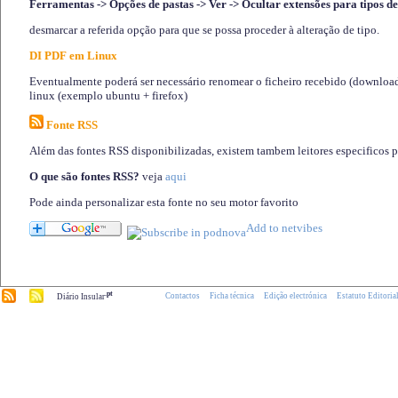
Ferramentas -> Opções de pastas -> Ver -> Ocultar extensões para tipos de
desmarcar a referida opção para que se possa proceder à alteração de tipo.
DI PDF em Linux
Eventualmente poderá ser necessário renomear o ficheiro recebido (download)
linux (exemplo ubuntu + firefox)
Fonte RSS
Além das fontes RSS disponibilizadas, existem tambem leitores especificos 
O que são fontes RSS?
veja
aqui
Pode ainda personalizar esta fonte no seu motor favorito
.pt
Contactos
Ficha técnica
Edição electrónica
Estatuto Editoria
Diário Insular