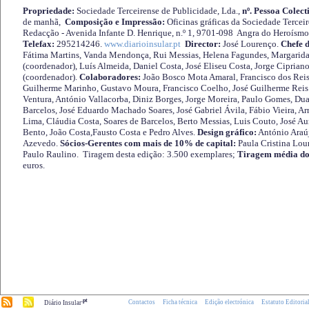
Propriedade:
Sociedade Terceirense de Publicidade, Lda.,
nº. Pessoa Colect
de manhã,
Composição e Impressão:
Oficinas gráficas da Sociedade Tercei
Redacção - Avenida Infante D. Henrique, n.º 1, 9701-098 Angra do Heroísmo 
Telefax:
295214246.
www.diarioinsular.pt
Director:
José Lourenço.
Chefe 
Fátima Martins, Vanda Mendonça, Rui Messias, Helena Fagundes, Margarida
(coordenador), Luís Almeida, Daniel Costa, José Eliseu Costa, Jorge Cipria
(coordenador).
Colaboradores:
João Bosco Mota Amaral, Francisco dos Reis
Guilherme Marinho, Gustavo Moura, Francisco Coelho, José Guilherme Reis 
Ventura, António Vallacorba, Diniz Borges, Jorge Moreira, Paulo Gomes, Duar
Barcelos, José Eduardo Machado Soares, José Gabriel Ávila, Fábio Vieira, A
Lima, Cláudia Costa, Soares de Barcelos, Berto Messias, Luis Couto, José A
Bento, João Costa,Fausto Costa e Pedro Alves.
Design gráfico:
António Araú
Azevedo.
Sócios-Gerentes com mais de 10% de capital:
Paula Cristina Lou
Paulo Raulino. Tiragem desta edição: 3.500 exemplares;
Tiragem média do
euros.
.pt
Contactos
Ficha técnica
Edição electrónica
Estatuto Editoria
Diário Insular