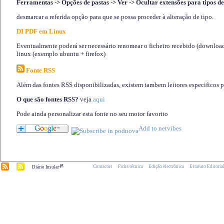
Ferramentas -> Opções de pastas -> Ver -> Ocultar extensões para tipos de
desmarcar a referida opção para que se possa proceder à alteração de tipo.
DI PDF em Linux
Eventualmente poderá ser necessário renomear o ficheiro recebido (download)
linux (exemplo ubuntu + firefox)
Fonte RSS
Além das fontes RSS disponibilizadas, existem tambem leitores especificos 
O que são fontes RSS?
veja
aqui
Pode ainda personalizar esta fonte no seu motor favorito
.pt
Contactos
Ficha técnica
Edição electrónica
Estatuto Editoria
Diário Insular