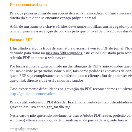
Entrar como assinante
Para que possa usufruir de um acesso de assinante na edição online é necessá
direita do site onde se encontra espaço próprio para tal.
Além de um numero e chave válidos deve tambem utilizar um navegador (brows
tambem permita a recepção de cookies pelo que o nível de privacidade das d
Formato PDF
É facultado a alguns tipos de assinatura o acesso à versão PDF do jornal. Na 
definido para durar no
máximo 500 segundos
, este valor é ajustado pelo we
referido PDF contacte o webmaster.
Por forma a obter algum controlo na distribuição de PDF's, não só sobre que
abusos de rede perpetrados sobre o site, tais como pedidos excessivos de co
que o PDF seja completamente transferido para o cliente afim de poder ser 
que o link directo a que estávamos habituados.
Caso experimente díficuldades na gravação do PDF, recomendamos a utiliza
http://get.adobe.com/reader/
Para os utilizadores do
PDF-Reader foxit
: certamente sentirão dificuldades 
gravar o arquivo como
get_media
.asp
Neste caso e não querendo obviamente usar o Adobe PDF reader, poderão corrig
windows) alterarem as opções de visualização de pastas da seguinte forma
em qualquer pasta
: