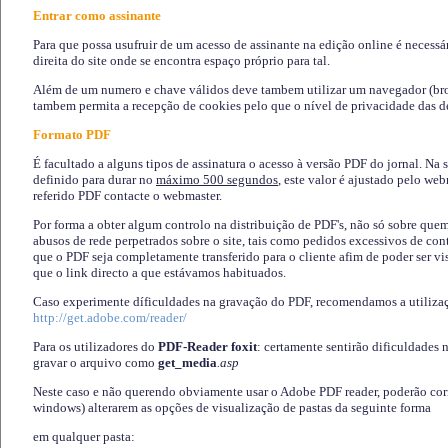
Entrar como assinante
Para que possa usufruir de um acesso de assinante na edição online é necessá
direita do site onde se encontra espaço próprio para tal.
Além de um numero e chave válidos deve tambem utilizar um navegador (brows
tambem permita a recepção de cookies pelo que o nível de privacidade das d
Formato PDF
É facultado a alguns tipos de assinatura o acesso à versão PDF do jornal. Na 
definido para durar no
máximo 500 segundos
, este valor é ajustado pelo we
referido PDF contacte o webmaster.
Por forma a obter algum controlo na distribuição de PDF's, não só sobre que
abusos de rede perpetrados sobre o site, tais como pedidos excessivos de co
que o PDF seja completamente transferido para o cliente afim de poder ser 
que o link directo a que estávamos habituados.
Caso experimente díficuldades na gravação do PDF, recomendamos a utiliza
http://get.adobe.com/reader/
Para os utilizadores do
PDF-Reader foxit
: certamente sentirão dificuldades 
gravar o arquivo como
get_media
.asp
Neste caso e não querendo obviamente usar o Adobe PDF reader, poderão corrig
windows) alterarem as opções de visualização de pastas da seguinte forma
em qualquer pasta
: