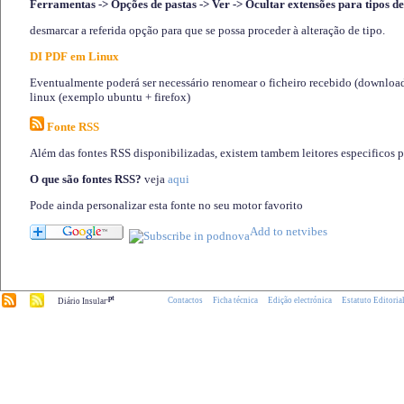
Ferramentas -> Opções de pastas -> Ver -> Ocultar extensões para tipos de
desmarcar a referida opção para que se possa proceder à alteração de tipo.
DI PDF em Linux
Eventualmente poderá ser necessário renomear o ficheiro recebido (download)
linux (exemplo ubuntu + firefox)
Fonte RSS
Além das fontes RSS disponibilizadas, existem tambem leitores especificos 
O que são fontes RSS?
veja
aqui
Pode ainda personalizar esta fonte no seu motor favorito
.pt
Contactos
Ficha técnica
Edição electrónica
Estatuto Editoria
Diário Insular