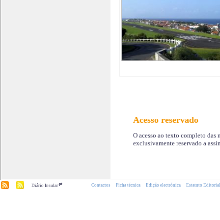
Acesso reservado
O acesso ao texto completo das n
exclusivamente reservado a assin
.pt
Contactos
Ficha técnica
Edição electrónica
Estatuto Editoria
Diário Insular