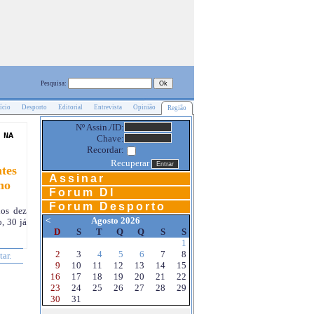
Pesquisa:
ício
Desporto
Editorial
Entrevista
Opinião
Região
Nº Assin./ID:
 NA
Chave:
Recordar:
Recuperar
tes
Assinar
no
Forum DI
Forum Desporto
los dez
<
Agosto 2026
, 30 já
D
S
T
Q
Q
S
S
1
2
3
4
5
6
7
8
tar.
9
10
11
12
13
14
15
16
17
18
19
20
21
22
23
24
25
26
27
28
29
30
31