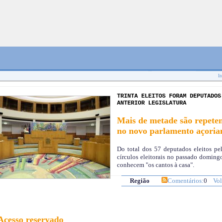
In
TRINTA ELEITOS FORAM DEPUTADOS
ANTERIOR LEGISLATURA
Mais de metade são repeten
no novo parlamento açoria
Do total dos 57 deputados eleitos pe
círculos eleitorais no passado domingo
conhecem "os cantos à casa".
Região
Comentários:
0
Vol
Acesso reservado