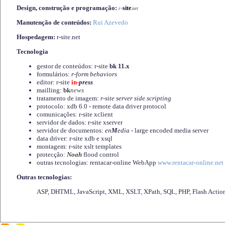
Design, construção e programação:
-
site
r
.net
Manutenção de conteúdos:
Rui Azevedo
Hospedagem:
r-site.net
Tecnologia
gestor de conteúdos: r-site
bk 11.x
formulários:
r-form behaviors
editor: r-site
in-
press
mailling:
bk
news
tratamento de imagem:
r-site server side scripting
protocolo: xdb 6.0 - remote data driver protocol
comunicações: r-site xclient
servidor de dados: r-site xserver
servidor de documentos:
en
M
edia
- large encoded media server
data driver: r-site xdb e xsql
montagem: r-site xslt templates
protecção:
Noah
flood control
outras tecnologias: rentacar-online WebApp
www.rentacar-online.net
Outras tecnologias:
ASP, DHTML, JavaScript, XML, XSLT, XPath, SQL, PHP, Flash Actio