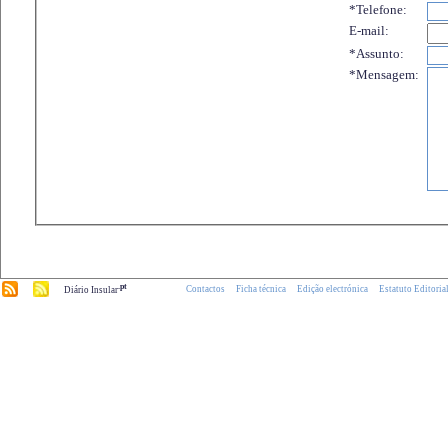
*Telefone:
E-mail:
*Assunto:
*Mensagem:
.pt
Contactos
Ficha técnica
Edição electrónica
Estatuto Editoria
Diário Insular