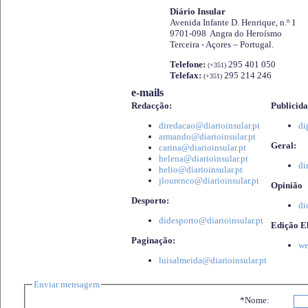
Diário Insular
Avenida Infante D. Henrique, n.º 1
9701-098 Angra do Heroísmo
Terceira - Açores – Portugal.
Telefone:
295 401 050
(+351)
Telefax:
295 214 246
(+351)
e-mails
Redacção:
Publicida
diredacao@diarioinsular.pt
di
armando@diarioinsular.pt
Geral:
carina@diarioinsular.pt
helena@diarioinsular.pt
di
helio@diarioinsular.pt
jlourenco@diarioinsular.pt
Opinião
Desporto:
di
didesporto@diarioinsular.pt
Edição El
Paginação:
we
luisalmeida@diarioinsular.pt
Enviar mensagem
*Nome: