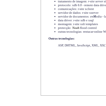
tratamento de imagem:
r-site server s
protocolo: xdb 6.0 - remote data driv
comunicações: r-site xclient
servidor de dados: r-site xserver
servidor de documentos:
en
M
edia
- l
data driver: r-site xdb e xsql
montagem: r-site xslt templates
protecção:
Noah
flood control
outras tecnologias: rentacar-online
Outras tecnologias:
ASP, DHTML, JavaScript, XML, XSLT,