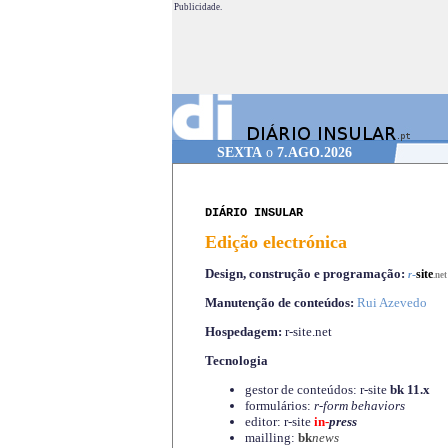
Publicidade.
SEXTA
o
7.AGO.2026
DIÁRIO INSULAR
Edição electrónica
Design, construção e programação:
-
site
r
.net
Manutenção de conteúdos:
Rui Azevedo
Hospedagem:
r-site.net
Tecnologia
gestor de conteúdos: r-site
bk 11.x
formulários:
r-form behaviors
editor: r-site
in-
press
mailling:
bk
news