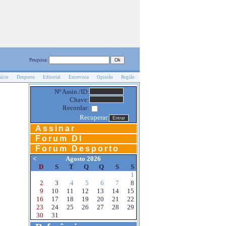
Pesquisa:
nício
Desporto
Editorial
Entrevista
Opinião
Região
Nº Assin./ID:
Chave:
Recordar:
Recuperar
Assinar
Forum DI
Forum Desporto
<
Agosto 2026
D
S
T
Q
Q
S
S
1
2
3
4
5
6
7
8
9
10
11
12
13
14
15
16
17
18
19
20
21
22
23
24
25
26
27
28
29
30
31