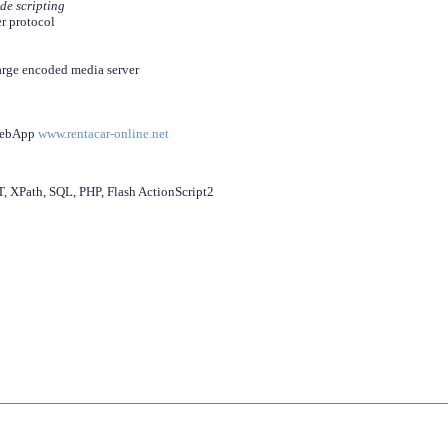
ide scripting
er protocol
arge encoded media server
 WebApp
www.rentacar-online.net
 XPath, SQL, PHP, Flash ActionScript2