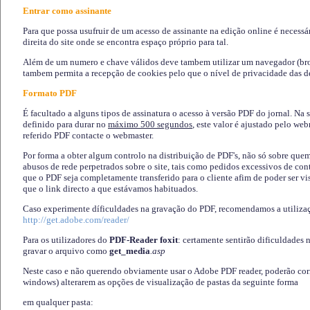
Entrar como assinante
Para que possa usufruir de um acesso de assinante na edição online é necessá
direita do site onde se encontra espaço próprio para tal.
Além de um numero e chave válidos deve tambem utilizar um navegador (brows
tambem permita a recepção de cookies pelo que o nível de privacidade das d
Formato PDF
É facultado a alguns tipos de assinatura o acesso à versão PDF do jornal. Na 
definido para durar no
máximo 500 segundos
, este valor é ajustado pelo we
referido PDF contacte o webmaster.
Por forma a obter algum controlo na distribuição de PDF's, não só sobre que
abusos de rede perpetrados sobre o site, tais como pedidos excessivos de co
que o PDF seja completamente transferido para o cliente afim de poder ser 
que o link directo a que estávamos habituados.
Caso experimente díficuldades na gravação do PDF, recomendamos a utiliza
http://get.adobe.com/reader/
Para os utilizadores do
PDF-Reader foxit
: certamente sentirão dificuldades 
gravar o arquivo como
get_media
.asp
Neste caso e não querendo obviamente usar o Adobe PDF reader, poderão corrig
windows) alterarem as opções de visualização de pastas da seguinte forma
em qualquer pasta
: