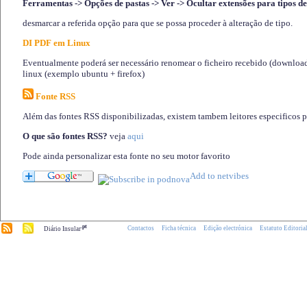
Ferramentas -> Opções de pastas -> Ver -> Ocultar extensões para tipos de
desmarcar a referida opção para que se possa proceder à alteração de tipo.
DI PDF em Linux
Eventualmente poderá ser necessário renomear o ficheiro recebido (download)
linux (exemplo ubuntu + firefox)
Fonte RSS
Além das fontes RSS disponibilizadas, existem tambem leitores especificos 
O que são fontes RSS?
veja
aqui
Pode ainda personalizar esta fonte no seu motor favorito
.pt
Contactos
Ficha técnica
Edição electrónica
Estatuto Editoria
Diário Insular