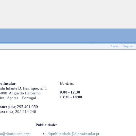
Início
Desporto
o Insular
Horário:
da Infante D. Henrique, n.º 1
9:00 - 12:30
-098 Angra do Heroísmo
13:30 - 18:00
ira - Açores – Portugal.
one:
295 401 050
(+351)
ax:
295 214 246
(+351)
Publicidade:
o@diarioinsular.pt
dipublicidade@diarioinsular.pt