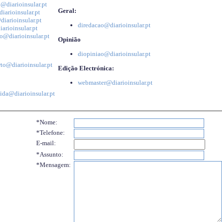
@diarioinsular.pt
Geral:
iarioinsular.pt
iarioinsular.pt
diredacao@diarioinsular.pt
arioinsular.pt
o@diarioinsular.pt
Opinião
diopiniao@diarioinsular.pt
to@diarioinsular.pt
Edição Electrónica:
webmaster@diarioinsular.pt
ida@diarioinsular.pt
*Nome:
*Telefone:
E-mail:
*Assunto:
*Mensagem: