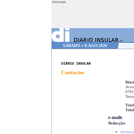
Publicidade.
SÁBADO
o
8.AGO.2026
DIÁRIO INSULAR
Contactos
Diári
Aveni
9701
Terce
Telef
Telef
e-mails
Redacção:
diredaca