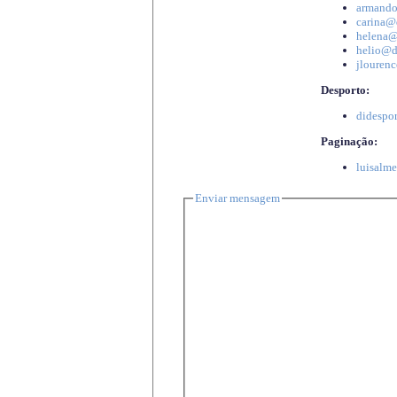
armando
carina@d
helena@d
helio@di
jlourenc
Desporto:
didespor
Paginação:
luisalme
Enviar mensagem