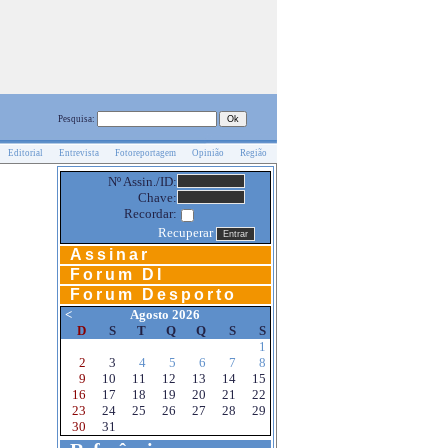
Pesquisa:
Editorial
Entrevista
Fotoreportagem
Opinião
Região
Nº Assin./ID:
Chave:
Recordar:
Recuperar
Assinar
Forum DI
Forum Desporto
<
Agosto 2026
D
S
T
Q
Q
S
S
1
2
3
4
5
6
7
8
9
10
11
12
13
14
15
16
17
18
19
20
21
22
23
24
25
26
27
28
29
30
31