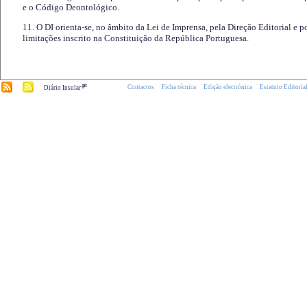
e o Código Deontológico.
11. O DI orienta-se, no âmbito da Lei de Imprensa, pela Direção Editorial e p
limitações inscrito na Constituição da República Portuguesa.
.pt
Contactos
Ficha técnica
Edição electrónica
Estatuto Editoria
Diário Insular