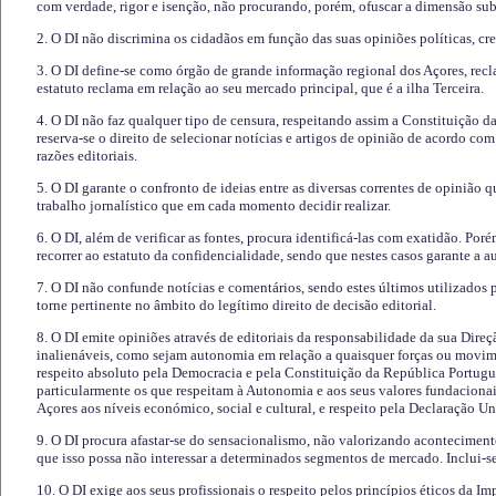
com verdade, rigor e isenção, não procurando, porém, ofuscar a dimensão subj
2. O DI não discrimina os cidadãos em função das suas opiniões políticas, cre
3. O DI define-se como órgão de grande informação regional dos Açores, recl
estatuto reclama em relação ao seu mercado principal, que é a ilha Terceira.
4. O DI não faz qualquer tipo de censura, respeitando assim a Constituição 
reserva-se o direito de selecionar notícias e artigos de opinião de acordo co
razões editoriais.
5. O DI garante o confronto de ideias entre as diversas correntes de opinião 
trabalho jornalístico que em cada momento decidir realizar.
6. O DI, além de verificar as fontes, procura identificá-las com exatidão. Poré
recorrer ao estatuto da confidencialidade, sendo que nestes casos garante a 
7. O DI não confunde notícias e comentários, sendo estes últimos utilizados 
torne pertinente no âmbito do legítimo direito de decisão editorial.
8. O DI emite opiniões através de editoriais da responsabilidade da sua Direç
inalienáveis, como sejam autonomia em relação a quaisquer forças ou movime
respeito absoluto pela Democracia e pela Constituição da República Portugue
particularmente os que respeitam à Autonomia e aos seus valores fundacion
Açores aos níveis económico, social e cultural, e respeito pela Declaração U
9. O DI procura afastar-se do sensacionalismo, não valorizando aconteciment
que isso possa não interessar a determinados segmentos de mercado. Inclui-se
10. O DI exige aos seus profissionais o respeito pelos princípios éticos da I