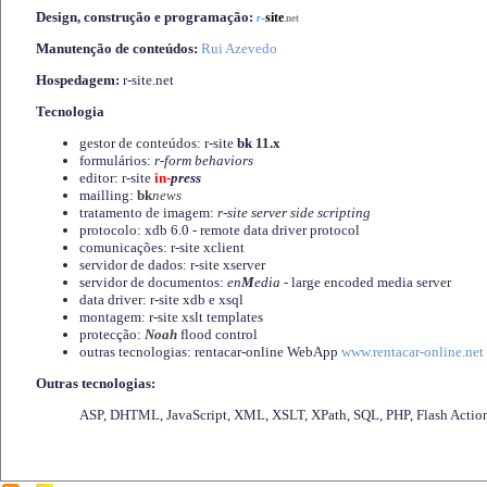
Design, construção e programação:
-
site
r
.net
Manutenção de conteúdos:
Rui Azevedo
Hospedagem:
r-site.net
Tecnologia
gestor de conteúdos: r-site
bk 11.x
formulários:
r-form behaviors
editor: r-site
in-
press
mailling:
bk
news
tratamento de imagem:
r-site server side scripting
protocolo: xdb 6.0 - remote data driver protocol
comunicações: r-site xclient
servidor de dados: r-site xserver
servidor de documentos:
en
M
edia
- large encoded media server
data driver: r-site xdb e xsql
montagem: r-site xslt templates
protecção:
Noah
flood control
outras tecnologias: rentacar-online WebApp
www.rentacar-online.net
Outras tecnologias:
ASP, DHTML, JavaScript, XML, XSLT, XPath, SQL, PHP, Flash Actio