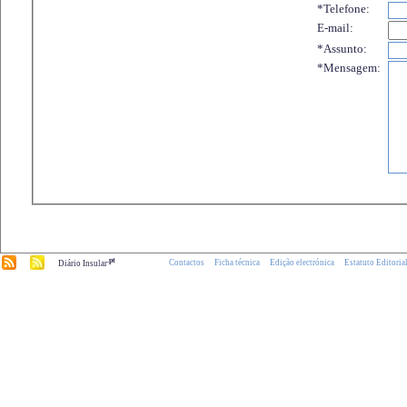
*Telefone:
E-mail:
*Assunto:
*Mensagem:
.pt
Contactos
Ficha técnica
Edição electrónica
Estatuto Editoria
Diário Insular