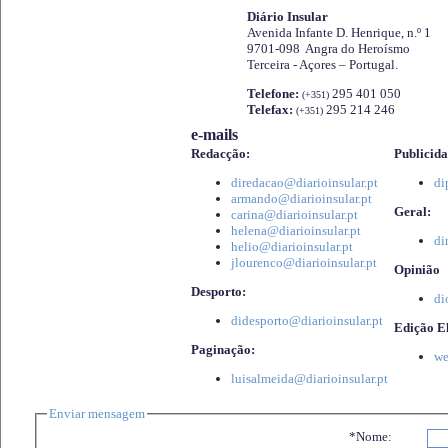
Diário Insular
Avenida Infante D. Henrique, n.º 1
9701-098 Angra do Heroísmo
Terceira - Açores – Portugal.
Telefone:
295 401 050
(+351)
Telefax:
295 214 246
(+351)
e-mails
Redacção:
Publicida
diredacao@diarioinsular.pt
di
armando@diarioinsular.pt
Geral:
carina@diarioinsular.pt
helena@diarioinsular.pt
di
helio@diarioinsular.pt
jlourenco@diarioinsular.pt
Opinião
Desporto:
di
didesporto@diarioinsular.pt
Edição El
Paginação:
we
luisalmeida@diarioinsular.pt
Enviar mensagem
*Nome: