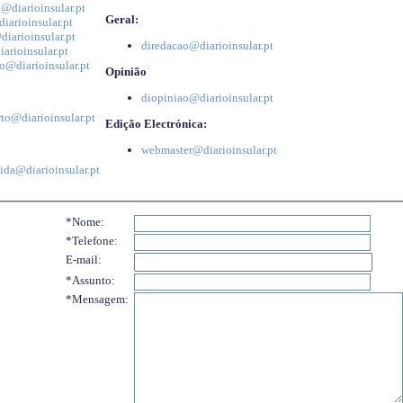
@diarioinsular.pt
Geral:
iarioinsular.pt
iarioinsular.pt
diredacao@diarioinsular.pt
arioinsular.pt
o@diarioinsular.pt
Opinião
diopiniao@diarioinsular.pt
to@diarioinsular.pt
Edição Electrónica:
webmaster@diarioinsular.pt
ida@diarioinsular.pt
*Nome:
*Telefone:
E-mail:
*Assunto:
*Mensagem: