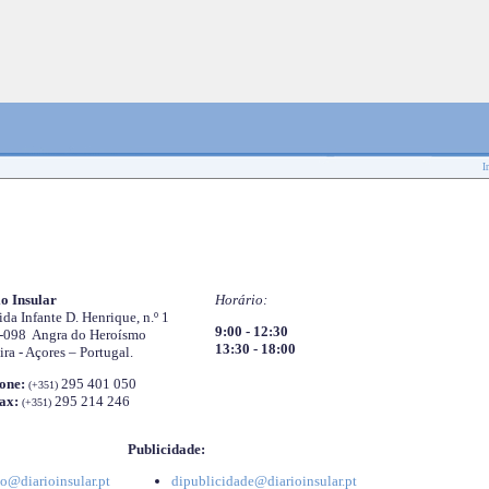
I
o Insular
Horário:
da Infante D. Henrique, n.º 1
9:00 - 12:30
-098 Angra do Heroísmo
13:30 - 18:00
ira - Açores – Portugal.
one:
295 401 050
(+351)
ax:
295 214 246
(+351)
Publicidade:
o@diarioinsular.pt
dipublicidade@diarioinsular.pt