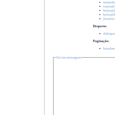
armando
carina@d
helena@d
helio@di
jlourenc
Desporto:
didespor
Paginação:
luisalme
Enviar mensagem