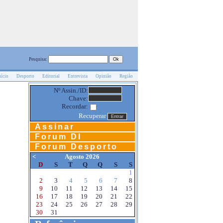
Pesquisa:
nício
Desporto
Editorial
Entrevista
Opinião
Região
Nº Assin./ID:
Chave:
Recordar:
Recuperar
Assinar
Forum DI
Forum Desporto
<
Agosto 2026
D
S
T
Q
Q
S
S
1
2
3
4
5
6
7
8
9
10
11
12
13
14
15
16
17
18
19
20
21
22
23
24
25
26
27
28
29
30
31