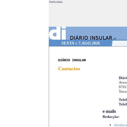
Publicidade.
SEXTA
o
7.AGO.2026
DIÁRIO INSULAR
Contactos
Diári
Aveni
9701
Terce
Telef
Telef
e-mails
Redacção:
diredaca