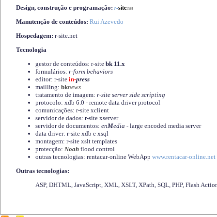
Design, construção e programação:
-
site
r
.net
Manutenção de conteúdos:
Rui Azevedo
Hospedagem:
r-site.net
Tecnologia
gestor de conteúdos: r-site
bk 11.x
formulários:
r-form behaviors
editor: r-site
in-
press
mailling:
bk
news
tratamento de imagem:
r-site server side scripting
protocolo: xdb 6.0 - remote data driver protocol
comunicações: r-site xclient
servidor de dados: r-site xserver
servidor de documentos:
en
M
edia
- large encoded media server
data driver: r-site xdb e xsql
montagem: r-site xslt templates
protecção:
Noah
flood control
outras tecnologias: rentacar-online WebApp
www.rentacar-online.net
Outras tecnologias:
ASP, DHTML, JavaScript, XML, XSLT, XPath, SQL, PHP, Flash Actio