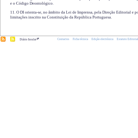
e o Código Deontológico.
11. O DI orienta-se, no âmbito da Lei de Imprensa, pela Direção Editorial e p
limitações inscrito na Constituição da República Portuguesa.
.pt
Contactos
Ficha técnica
Edição electrónica
Estatuto Editoria
Diário Insular