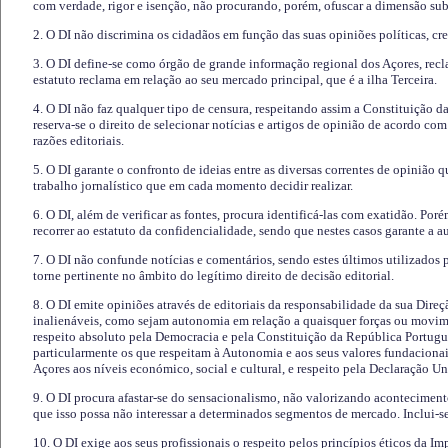
com verdade, rigor e isenção, não procurando, porém, ofuscar a dimensão subj
2. O DI não discrimina os cidadãos em função das suas opiniões políticas, cre
3. O DI define-se como órgão de grande informação regional dos Açores, recl
estatuto reclama em relação ao seu mercado principal, que é a ilha Terceira.
4. O DI não faz qualquer tipo de censura, respeitando assim a Constituição 
reserva-se o direito de selecionar notícias e artigos de opinião de acordo co
razões editoriais.
5. O DI garante o confronto de ideias entre as diversas correntes de opinião 
trabalho jornalístico que em cada momento decidir realizar.
6. O DI, além de verificar as fontes, procura identificá-las com exatidão. Poré
recorrer ao estatuto da confidencialidade, sendo que nestes casos garante a 
7. O DI não confunde notícias e comentários, sendo estes últimos utilizados 
torne pertinente no âmbito do legítimo direito de decisão editorial.
8. O DI emite opiniões através de editoriais da responsabilidade da sua Direç
inalienáveis, como sejam autonomia em relação a quaisquer forças ou movime
respeito absoluto pela Democracia e pela Constituição da República Portugue
particularmente os que respeitam à Autonomia e aos seus valores fundacion
Açores aos níveis económico, social e cultural, e respeito pela Declaração U
9. O DI procura afastar-se do sensacionalismo, não valorizando aconteciment
que isso possa não interessar a determinados segmentos de mercado. Inclui-se
10. O DI exige aos seus profissionais o respeito pelos princípios éticos da I