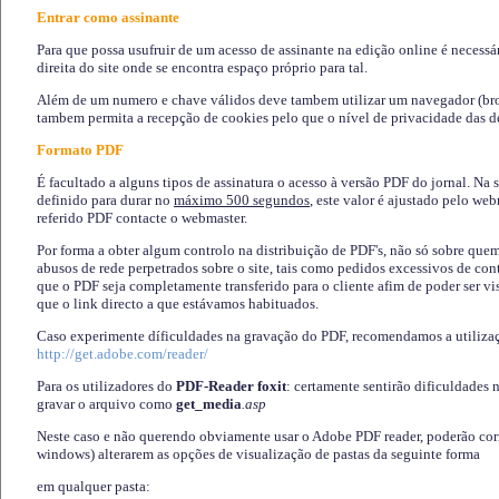
Entrar como assinante
Para que possa usufruir de um acesso de assinante na edição online é necessá
direita do site onde se encontra espaço próprio para tal.
Além de um numero e chave válidos deve tambem utilizar um navegador (brows
tambem permita a recepção de cookies pelo que o nível de privacidade das d
Formato PDF
É facultado a alguns tipos de assinatura o acesso à versão PDF do jornal. Na 
definido para durar no
máximo 500 segundos
, este valor é ajustado pelo we
referido PDF contacte o webmaster.
Por forma a obter algum controlo na distribuição de PDF's, não só sobre que
abusos de rede perpetrados sobre o site, tais como pedidos excessivos de co
que o PDF seja completamente transferido para o cliente afim de poder ser 
que o link directo a que estávamos habituados.
Caso experimente díficuldades na gravação do PDF, recomendamos a utiliza
http://get.adobe.com/reader/
Para os utilizadores do
PDF-Reader foxit
: certamente sentirão dificuldades 
gravar o arquivo como
get_media
.asp
Neste caso e não querendo obviamente usar o Adobe PDF reader, poderão corrig
windows) alterarem as opções de visualização de pastas da seguinte forma
em qualquer pasta
: