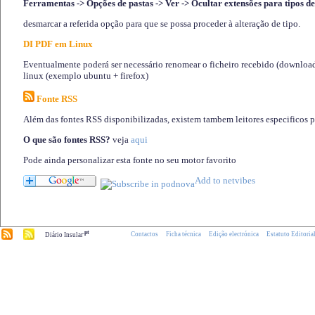
Ferramentas -> Opções de pastas -> Ver -> Ocultar extensões para tipos de
desmarcar a referida opção para que se possa proceder à alteração de tipo.
DI PDF em Linux
Eventualmente poderá ser necessário renomear o ficheiro recebido (download)
linux (exemplo ubuntu + firefox)
Fonte RSS
Além das fontes RSS disponibilizadas, existem tambem leitores especificos 
O que são fontes RSS?
veja
aqui
Pode ainda personalizar esta fonte no seu motor favorito
.pt
Contactos
Ficha técnica
Edição electrónica
Estatuto Editoria
Diário Insular