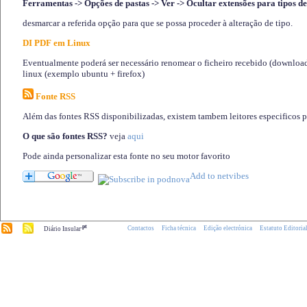
Ferramentas -> Opções de pastas -> Ver -> Ocultar extensões para tipos de
desmarcar a referida opção para que se possa proceder à alteração de tipo.
DI PDF em Linux
Eventualmente poderá ser necessário renomear o ficheiro recebido (download)
linux (exemplo ubuntu + firefox)
Fonte RSS
Além das fontes RSS disponibilizadas, existem tambem leitores especificos 
O que são fontes RSS?
veja
aqui
Pode ainda personalizar esta fonte no seu motor favorito
.pt
Contactos
Ficha técnica
Edição electrónica
Estatuto Editoria
Diário Insular