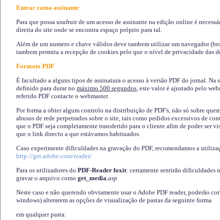
Entrar como assinante
Para que possa usufruir de um acesso de assinante na edição online é necessá
direita do site onde se encontra espaço próprio para tal.
Além de um numero e chave válidos deve tambem utilizar um navegador (brows
tambem permita a recepção de cookies pelo que o nível de privacidade das d
Formato PDF
É facultado a alguns tipos de assinatura o acesso à versão PDF do jornal. Na 
definido para durar no
máximo 500 segundos
, este valor é ajustado pelo we
referido PDF contacte o webmaster.
Por forma a obter algum controlo na distribuição de PDF's, não só sobre que
abusos de rede perpetrados sobre o site, tais como pedidos excessivos de co
que o PDF seja completamente transferido para o cliente afim de poder ser 
que o link directo a que estávamos habituados.
Caso experimente díficuldades na gravação do PDF, recomendamos a utiliza
http://get.adobe.com/reader/
Para os utilizadores do
PDF-Reader foxit
: certamente sentirão dificuldades 
gravar o arquivo como
get_media
.asp
Neste caso e não querendo obviamente usar o Adobe PDF reader, poderão corrig
windows) alterarem as opções de visualização de pastas da seguinte forma
em qualquer pasta
: