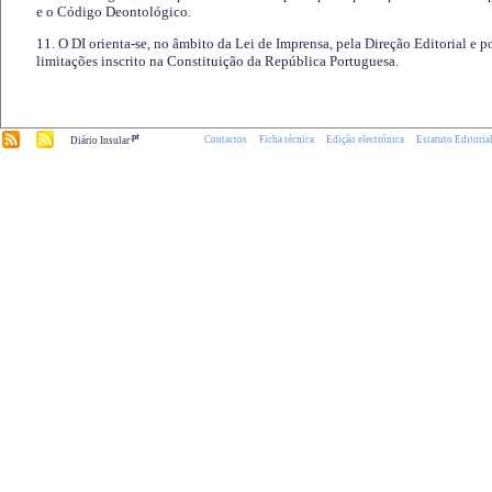
e o Código Deontológico.
11. O DI orienta-se, no âmbito da Lei de Imprensa, pela Direção Editorial e p
limitações inscrito na Constituição da República Portuguesa.
.pt
Contactos
Ficha técnica
Edição electrónica
Estatuto Editoria
Diário Insular