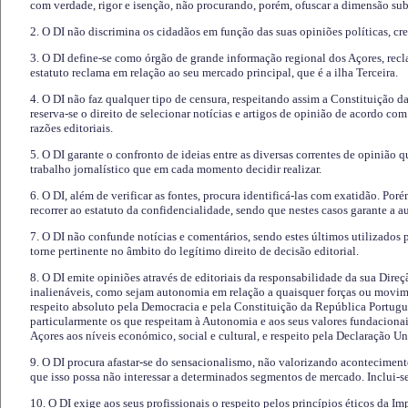
com verdade, rigor e isenção, não procurando, porém, ofuscar a dimensão subj
2. O DI não discrimina os cidadãos em função das suas opiniões políticas, cre
3. O DI define-se como órgão de grande informação regional dos Açores, recl
estatuto reclama em relação ao seu mercado principal, que é a ilha Terceira.
4. O DI não faz qualquer tipo de censura, respeitando assim a Constituição 
reserva-se o direito de selecionar notícias e artigos de opinião de acordo co
razões editoriais.
5. O DI garante o confronto de ideias entre as diversas correntes de opinião 
trabalho jornalístico que em cada momento decidir realizar.
6. O DI, além de verificar as fontes, procura identificá-las com exatidão. Poré
recorrer ao estatuto da confidencialidade, sendo que nestes casos garante a 
7. O DI não confunde notícias e comentários, sendo estes últimos utilizados 
torne pertinente no âmbito do legítimo direito de decisão editorial.
8. O DI emite opiniões através de editoriais da responsabilidade da sua Direç
inalienáveis, como sejam autonomia em relação a quaisquer forças ou movime
respeito absoluto pela Democracia e pela Constituição da República Portugue
particularmente os que respeitam à Autonomia e aos seus valores fundacion
Açores aos níveis económico, social e cultural, e respeito pela Declaração U
9. O DI procura afastar-se do sensacionalismo, não valorizando aconteciment
que isso possa não interessar a determinados segmentos de mercado. Inclui-se
10. O DI exige aos seus profissionais o respeito pelos princípios éticos da I