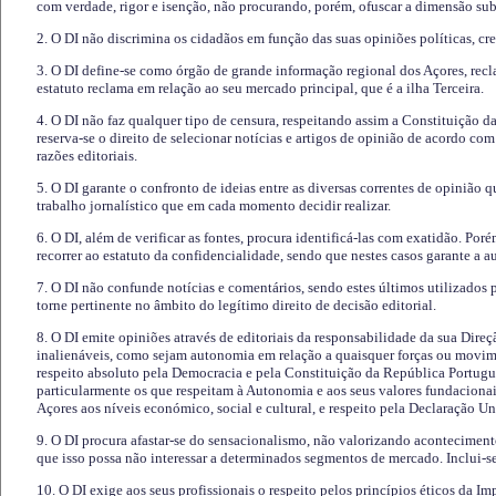
com verdade, rigor e isenção, não procurando, porém, ofuscar a dimensão subj
2. O DI não discrimina os cidadãos em função das suas opiniões políticas, cre
3. O DI define-se como órgão de grande informação regional dos Açores, recl
estatuto reclama em relação ao seu mercado principal, que é a ilha Terceira.
4. O DI não faz qualquer tipo de censura, respeitando assim a Constituição 
reserva-se o direito de selecionar notícias e artigos de opinião de acordo co
razões editoriais.
5. O DI garante o confronto de ideias entre as diversas correntes de opinião 
trabalho jornalístico que em cada momento decidir realizar.
6. O DI, além de verificar as fontes, procura identificá-las com exatidão. Poré
recorrer ao estatuto da confidencialidade, sendo que nestes casos garante a 
7. O DI não confunde notícias e comentários, sendo estes últimos utilizados 
torne pertinente no âmbito do legítimo direito de decisão editorial.
8. O DI emite opiniões através de editoriais da responsabilidade da sua Direç
inalienáveis, como sejam autonomia em relação a quaisquer forças ou movime
respeito absoluto pela Democracia e pela Constituição da República Portugue
particularmente os que respeitam à Autonomia e aos seus valores fundacion
Açores aos níveis económico, social e cultural, e respeito pela Declaração U
9. O DI procura afastar-se do sensacionalismo, não valorizando aconteciment
que isso possa não interessar a determinados segmentos de mercado. Inclui-se
10. O DI exige aos seus profissionais o respeito pelos princípios éticos da I