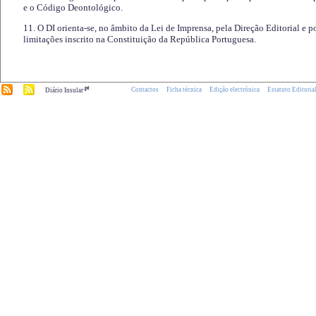
e o Código Deontológico.
11. O DI orienta-se, no âmbito da Lei de Imprensa, pela Direção Editorial e p
limitações inscrito na Constituição da República Portuguesa.
.pt
Contactos
Ficha técnica
Edição electrónica
Estatuto Editoria
Diário Insular