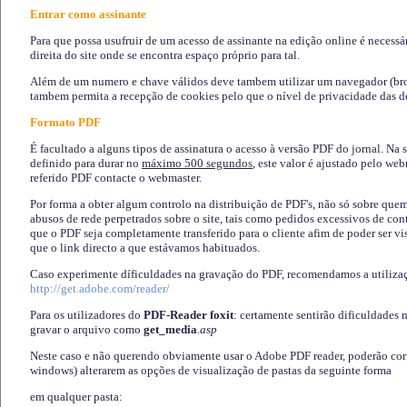
Entrar como assinante
Para que possa usufruir de um acesso de assinante na edição online é necessá
direita do site onde se encontra espaço próprio para tal.
Além de um numero e chave válidos deve tambem utilizar um navegador (brows
tambem permita a recepção de cookies pelo que o nível de privacidade das d
Formato PDF
É facultado a alguns tipos de assinatura o acesso à versão PDF do jornal. Na 
definido para durar no
máximo 500 segundos
, este valor é ajustado pelo we
referido PDF contacte o webmaster.
Por forma a obter algum controlo na distribuição de PDF's, não só sobre que
abusos de rede perpetrados sobre o site, tais como pedidos excessivos de co
que o PDF seja completamente transferido para o cliente afim de poder ser 
que o link directo a que estávamos habituados.
Caso experimente díficuldades na gravação do PDF, recomendamos a utiliza
http://get.adobe.com/reader/
Para os utilizadores do
PDF-Reader foxit
: certamente sentirão dificuldades 
gravar o arquivo como
get_media
.asp
Neste caso e não querendo obviamente usar o Adobe PDF reader, poderão corrig
windows) alterarem as opções de visualização de pastas da seguinte forma
em qualquer pasta
: