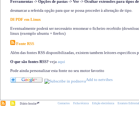
Ferramentas -> Opções de pastas -> Ver -> Ocultar extensões para tipos de
desmarcar a referida opção para que se possa proceder à alteração de tipo.
DI PDF em Linux
Eventualmente poderá ser necessário renomear o ficheiro recebido (download)
linux (exemplo ubuntu + firefox)
Fonte RSS
Além das fontes RSS disponibilizadas, existem tambem leitores especificos 
O que são fontes RSS?
veja
aqui
Pode ainda personalizar esta fonte no seu motor favorito
.pt
Contactos
Ficha técnica
Edição electrónica
Estatuto Editoria
Diário Insular