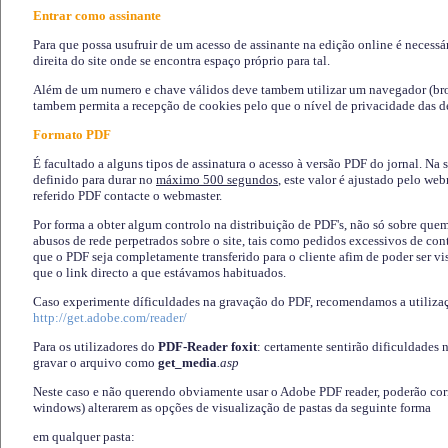
Entrar como assinante
Para que possa usufruir de um acesso de assinante na edição online é necessá
direita do site onde se encontra espaço próprio para tal.
Além de um numero e chave válidos deve tambem utilizar um navegador (brows
tambem permita a recepção de cookies pelo que o nível de privacidade das d
Formato PDF
É facultado a alguns tipos de assinatura o acesso à versão PDF do jornal. Na 
definido para durar no
máximo 500 segundos
, este valor é ajustado pelo we
referido PDF contacte o webmaster.
Por forma a obter algum controlo na distribuição de PDF's, não só sobre que
abusos de rede perpetrados sobre o site, tais como pedidos excessivos de co
que o PDF seja completamente transferido para o cliente afim de poder ser 
que o link directo a que estávamos habituados.
Caso experimente díficuldades na gravação do PDF, recomendamos a utiliza
http://get.adobe.com/reader/
Para os utilizadores do
PDF-Reader foxit
: certamente sentirão dificuldades 
gravar o arquivo como
get_media
.asp
Neste caso e não querendo obviamente usar o Adobe PDF reader, poderão corrig
windows) alterarem as opções de visualização de pastas da seguinte forma
em qualquer pasta
: