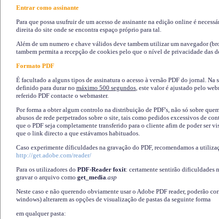
Entrar como assinante
Para que possa usufruir de um acesso de assinante na edição online é necessá
direita do site onde se encontra espaço próprio para tal.
Além de um numero e chave válidos deve tambem utilizar um navegador (brows
tambem permita a recepção de cookies pelo que o nível de privacidade das d
Formato PDF
É facultado a alguns tipos de assinatura o acesso à versão PDF do jornal. Na 
definido para durar no
máximo 500 segundos
, este valor é ajustado pelo we
referido PDF contacte o webmaster.
Por forma a obter algum controlo na distribuição de PDF's, não só sobre que
abusos de rede perpetrados sobre o site, tais como pedidos excessivos de co
que o PDF seja completamente transferido para o cliente afim de poder ser 
que o link directo a que estávamos habituados.
Caso experimente díficuldades na gravação do PDF, recomendamos a utiliza
http://get.adobe.com/reader/
Para os utilizadores do
PDF-Reader foxit
: certamente sentirão dificuldades 
gravar o arquivo como
get_media
.asp
Neste caso e não querendo obviamente usar o Adobe PDF reader, poderão corrig
windows) alterarem as opções de visualização de pastas da seguinte forma
em qualquer pasta
: