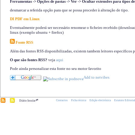
Ferramentas -> Opções de pastas -> Ver -> Ocultar extensões para tipos de
desmarcar a referida opção para que se possa proceder à alteração de tipo.
DI PDF em Linux
Eventualmente poderá ser necessário renomear o ficheiro recebido (download)
linux (exemplo ubuntu + firefox)
Fonte RSS
Além das fontes RSS disponibilizadas, existem tambem leitores especificos 
O que são fontes RSS?
veja
aqui
Pode ainda personalizar esta fonte no seu motor favorito
.pt
Contactos
Ficha técnica
Edição electrónica
Estatuto Editoria
Diário Insular