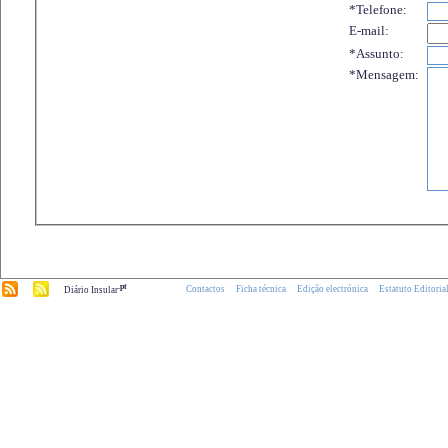
*Telefone:
E-mail:
*Assunto:
*Mensagem:
.pt
Contactos
Ficha técnica
Edição electrónica
Estatuto Editoria
Diário Insular