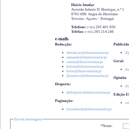
Diário Insular
Avenida Infante D. Henrique, n.º 1
9701-098 Angra do Heroísmo
Terceira - Açores – Portugal.
Telefone:
295 401 050
(+351)
Telefax:
295 214 246
(+351)
e-mails
Redacção:
Publicida
diredacao@diarioinsular.pt
di
armando@diarioinsular.pt
Geral:
carina@diarioinsular.pt
helena@diarioinsular.pt
di
helio@diarioinsular.pt
jlourenco@diarioinsular.pt
Opinião
Desporto:
di
didesporto@diarioinsular.pt
Edição El
Paginação:
we
luisalmeida@diarioinsular.pt
Enviar mensagem
*Nome: