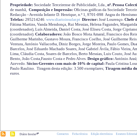
Propriedade:
Sociedade Terceirense de Publicidade, Lda.,
nº. Pessoa Colect
de manhã,
Composição e Impressão:
Oficinas gráficas da Sociedade Tercei
Redacção - Avenida Infante D. Henrique, n.º 1, 9701-098 Angra do Heroísmo 
Telefax:
295214246.
www.diarioinsular.pt
Director:
José Lourenço.
Chefe 
Fátima Martins, Vanda Mendonça, Rui Messias, Helena Fagundes, Margarida
(coordenador), Luís Almeida, Daniel Costa, José Eliseu Costa, Jorge Cipria
(coordenador).
Colaboradores:
João Bosco Mota Amaral, Francisco dos Reis
Guilherme Marinho, Gustavo Moura, Francisco Coelho, José Guilherme Reis 
Ventura, António Vallacorba, Diniz Borges, Jorge Moreira, Paulo Gomes, Duar
Barcelos, José Eduardo Machado Soares, José Gabriel Ávila, Fábio Vieira, A
Lima, Cláudia Costa, Soares de Barcelos, Berto Messias, Luis Couto, José A
Bento, João Costa,Fausto Costa e Pedro Alves.
Design gráfico:
António Araú
Azevedo.
Sócios-Gerentes com mais de 10% de capital:
Paula Cristina Lou
Paulo Raulino. Tiragem desta edição: 3.500 exemplares;
Tiragem média do
euros.
.pt
Contactos
Ficha técnica
Edição electrónica
Estatuto Editoria
Diário Insular