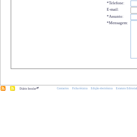
*Telefone:
E-mail:
*Assunto:
*Mensagem:
.pt
Contactos
Ficha técnica
Edição electrónica
Estatuto Editoria
Diário Insular