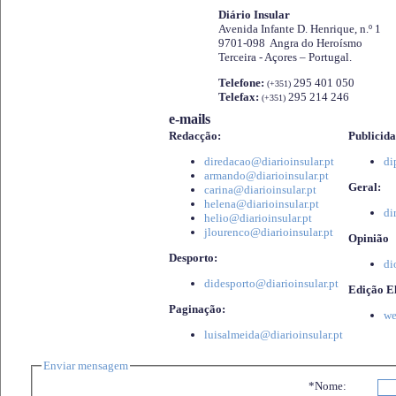
Diário Insular
Avenida Infante D. Henrique, n.º 1
9701-098 Angra do Heroísmo
Terceira - Açores – Portugal.
Telefone:
295 401 050
(+351)
Telefax:
295 214 246
(+351)
e-mails
Redacção:
Publicida
diredacao@diarioinsular.pt
di
armando@diarioinsular.pt
Geral:
carina@diarioinsular.pt
helena@diarioinsular.pt
di
helio@diarioinsular.pt
jlourenco@diarioinsular.pt
Opinião
Desporto:
di
didesporto@diarioinsular.pt
Edição El
Paginação:
we
luisalmeida@diarioinsular.pt
Enviar mensagem
*Nome: