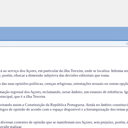
I
tá ao serviço dos Açores, em particular da ilha Terceira, onde se localiza. Informa s
, porém, ofuscar a dimensão subjetiva das decisões editoriais que toma.
das suas opiniões políticas, crenças religiosas, orientações sexuais ou outras opçõe
mação regional dos Açores, reclamando, nesse âmbito, um estatuto de referência. Ig
incipal, que é a ilha Terceira.
speitando assim a Constituição da República Portuguesa. Ainda no âmbito constituci
 artigos de opinião de acordo com o espaço disponível e a hierarquização dos temas 
s diversas correntes de opinião que se manifestam nos Açores, sem prejuízo, porém, 
cidir realizar.