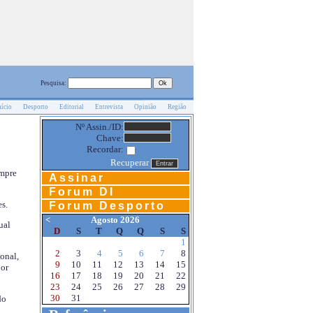
Pesquisa:
nício
Desporto
Editorial
Entrevista
Opinião
Região
Nº Assin./ID:
Chave:
Recordar:
Recuperar
empre
Assinar
Forum DI
s.
Forum Desporto
<
Agosto 2026
ual
D
S
T
Q
Q
S
S
1
2
3
4
5
6
7
8
onal,
9
10
11
12
13
14
15
por
16
17
18
19
20
21
22
23
24
25
26
27
28
29
30
31
do