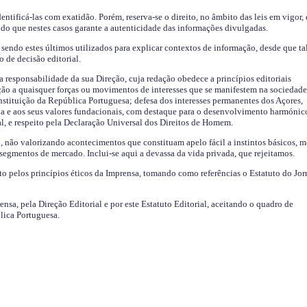
identificá-las com exatidão. Porém, reserva-se o direito, no âmbito das leis em vigor,
endo que nestes casos garante a autenticidade das informações divulgadas.
sendo estes últimos utilizados para explicar contextos de informação, desde que tal
o de decisão editorial.
da responsabilidade da sua Direção, cuja redação obedece a princípios editoriais
ão a quaisquer forças ou movimentos de interesses que se manifestem na sociedade
stituição da República Portuguesa; defesa dos interesses permanentes dos Açores,
a e aos seus valores fundacionais, com destaque para o desenvolvimento harmónic
al, e respeito pela Declaração Universal dos Direitos de Homem.
o, não valorizando acontecimentos que constituam apelo fácil a instintos básicos, 
 segmentos de mercado. Inclui-se aqui a devassa da vida privada, que rejeitamos.
ito pelos princípios éticos da Imprensa, tomando como referências o Estatuto do Jor
ensa, pela Direção Editorial e por este Estatuto Editorial, aceitando o quadro de
lica Portuguesa.