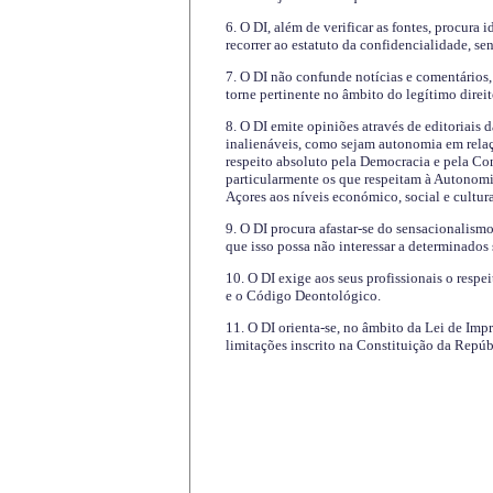
6. O DI, além de verificar as fontes, procura 
recorrer ao estatuto da confidencialidade, s
7. O DI não confunde notícias e comentários, 
torne pertinente no âmbito do legítimo direit
8. O DI emite opiniões através de editoriais 
inalienáveis, como sejam autonomia em relaç
respeito absoluto pela Democracia e pela Con
particularmente os que respeitam à Autonomi
Açores aos níveis económico, social e cultur
9. O DI procura afastar-se do sensacionalism
que isso possa não interessar a determinados
10. O DI exige aos seus profissionais o respe
e o Código Deontológico.
11. O DI orienta-se, no âmbito da Lei de Impr
limitações inscrito na Constituição da Repúb