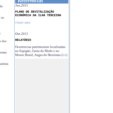
Referências
Jan.2015
 de
PLANO DE REVITALIZAÇÃO
ECONÓMICA DA ILHA TERCEIRA
 se
clique aqui
;
Out.2013
RELATÓRIO
o dos
Ocorrencias patrimoniais localizadas
no Espigão, Grota do Medo e no
mesmo
Monte Brasil, Angra do Heroísmo (
ler
)
nalista