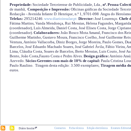
Propriedade:
Sociedade Terceirense de Publicidade, Lda.,
nº. Pessoa Colect
de manhã,
Composição e Impressão:
Oficinas gráficas da Sociedade Tercei
Redacção - Avenida Infante D. Henrique, n.º 1, 9701-098 Angra do Heroísmo 
Telefax:
295214246.
www.diarioinsular.pt
Director:
José Lourenço.
Chefe 
Fátima Martins, Vanda Mendonça, Rui Messias, Helena Fagundes, Margarida
(coordenador), Luís Almeida, Daniel Costa, José Eliseu Costa, Jorge Cipria
(coordenador).
Colaboradores:
João Bosco Mota Amaral, Francisco dos Reis
Guilherme Marinho, Gustavo Moura, Francisco Coelho, José Guilherme Reis 
Ventura, António Vallacorba, Diniz Borges, Jorge Moreira, Paulo Gomes, Duar
Barcelos, José Eduardo Machado Soares, José Gabriel Ávila, Fábio Vieira, A
Lima, Cláudia Costa, Soares de Barcelos, Berto Messias, Luis Couto, José A
Bento, João Costa,Fausto Costa e Pedro Alves.
Design gráfico:
António Araú
Azevedo.
Sócios-Gerentes com mais de 10% de capital:
Paula Cristina Lou
Paulo Raulino. Tiragem desta edição: 3.500 exemplares;
Tiragem média do
euros.
.pt
Contactos
Ficha técnica
Edição electrónica
Estatuto Editoria
Diário Insular