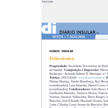
Publicidade.
SEXTA
o
7.AGO.2026
DIÁRIO INSULAR
Ficha técnica
Propriedade:
Sociedade Terceirense de Publi
de manhã,
Composição e Impressão:
Oficin
Redacção - Avenida Infante D. Henrique, n.º
Telefax:
295214246.
www.diarioinsular.pt
D
Fátima Martins, Vanda Mendonça, Rui Messi
(coordenador), Luís Almeida, Daniel Costa, 
(coordenador).
Colaboradores:
João Bosco M
Guilherme Marinho, Gustavo Moura, Francisc
Ventura, António Vallacorba, Diniz Borges, J
Barcelos, José Eduardo Machado Soares, José
Lima, Cláudia Costa, Soares de Barcelos, Be