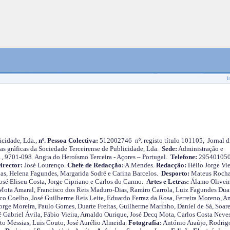
I
cidade, Lda.,
nº. Pessoa Colectiva:
512002746 nº. registo título 101105, Jornal d
as gráficas da Sociedade Terceirense de Publicidade, Lda.
Sede:
Administração e
 1, 9701-098 Angra do Heroísmo Terceira - Açores – Portugal.
Telefone:
29540105
irector:
José Lourenço.
Chefe de Redacção:
A.Mendes.
Redacção:
Hélio Jorge Vie
as, Helena Fagundes, Margarida Sodré e Carina Barcelos.
Desporto:
Mateus Roch
José Eliseu Costa, Jorge Cipriano e Carlos do Carmo.
Artes e Letras:
Álamo Oliveir
ota Amaral, Francisco dos Reis Maduro-Dias, Ramiro Carrola, Luiz Fagundes Duar
o Coelho, José Guilherme Reis Leite, Eduardo Ferraz da Rosa, Ferreira Moreno, A
orge Moreira, Paulo Gomes, Duarte Freitas, Guilherme Marinho, Daniel de Sá, Soare
 Gabriel Ávila, Fábio Vieira, Arnaldo Ourique, José Decq Mota, Carlos Costa Neves
rto Messias, Luis Couto, José Aurélio Almeida.
Fotografia:
António Araújo, Rodrig