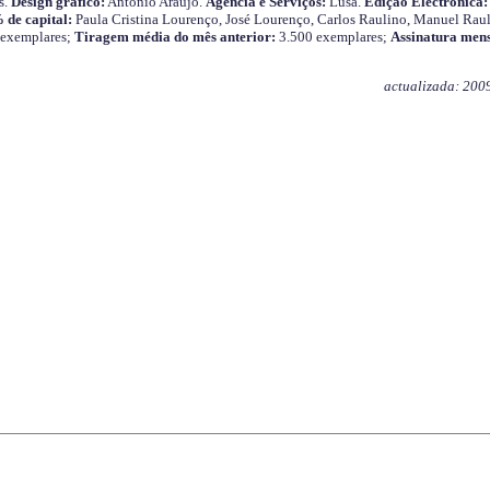
s.
Design gráfico:
António Araújo.
Agência e Serviços:
Lusa.
Edição Electrónica:
 de capital:
Paula Cristina Lourenço, José Lourenço, Carlos Raulino, Manuel Raul
 exemplares;
Tiragem média do mês anterior:
3.500 exemplares;
Assinatura mens
actualizada: 200