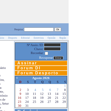
Pesquisa:
nício
Desporto
Editorial
Entrevista
Opinião
Região
Nº Assin./ID:
Chave:
Recordar:
Recuperar
Assinar
Forum DI
iário
Forum Desporto
0
<
Agosto 2026
ira,
D
S
T
Q
Q
S
S
a
1
a
2
3
4
5
6
7
8
te,
9
10
11
12
13
14
15
ntónio
16
17
18
19
20
21
22
s de
23
24
25
26
27
28
29
, Artur
30
31
o