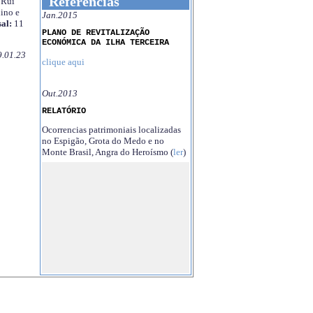
Referências
Rui
ino e
Jan.2015
al:
11
PLANO DE REVITALIZAÇÃO
ECONÓMICA DA ILHA TERCEIRA
9.01.23
clique aqui
Out.2013
RELATÓRIO
Ocorrencias patrimoniais localizadas
no Espigão, Grota do Medo e no
Monte Brasil, Angra do Heroísmo (
ler
)