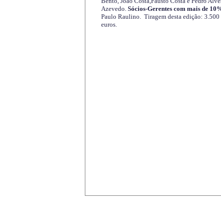
Bento, João Costa,Fausto Costa e Pedro Alve
Azevedo.
Sócios-Gerentes com mais de 10%
Paulo Raulino. Tiragem desta edição: 3.500
euros.