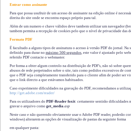
Entrar como assinante
Para que possa usufruir de um acesso de assinante na edição online é necessá
direita do site onde se encontra espaço próprio para tal.
Além de um numero e chave válidos deve tambem utilizar um navegador (brows
tambem permita a recepção de cookies pelo que o nível de privacidade das d
Formato PDF
É facultado a alguns tipos de assinatura o acesso à versão PDF do jornal. Na 
definido para durar no
máximo 500 segundos
, este valor é ajustado pelo we
referido PDF contacte o webmaster.
Por forma a obter algum controlo na distribuição de PDF's, não só sobre que
abusos de rede perpetrados sobre o site, tais como pedidos excessivos de co
que o PDF seja completamente transferido para o cliente afim de poder ser 
que o link directo a que estávamos habituados.
Caso experimente díficuldades na gravação do PDF, recomendamos a utiliza
http://get.adobe.com/reader/
Para os utilizadores do
PDF-Reader foxit
: certamente sentirão dificuldades 
gravar o arquivo como
get_media
.asp
Neste caso e não querendo obviamente usar o Adobe PDF reader, poderão corrig
windows) alterarem as opções de visualização de pastas da seguinte forma
em qualquer pasta
: