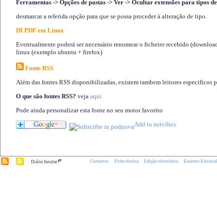
Ferramentas -> Opções de pastas -> Ver -> Ocultar extensões para tipos de
desmarcar a referida opção para que se possa proceder à alteração de tipo.
DI PDF em Linux
Eventualmente poderá ser necessário renomear o ficheiro recebido (download)
linux (exemplo ubuntu + firefox)
Fonte RSS
Além das fontes RSS disponibilizadas, existem tambem leitores especificos 
O que são fontes RSS?
veja
aqui
Pode ainda personalizar esta fonte no seu motor favorito
.pt
Contactos
Ficha técnica
Edição electrónica
Estatuto Editoria
Diário Insular