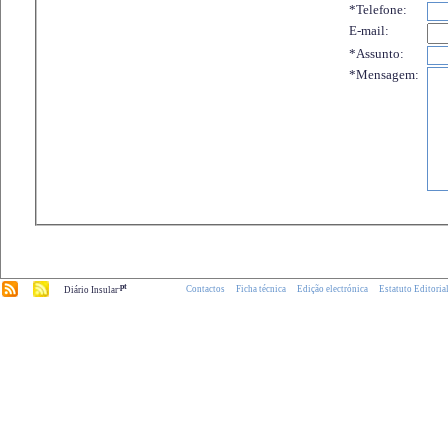
*Telefone:
E-mail:
*Assunto:
*Mensagem:
.pt
Contactos
Ficha técnica
Edição electrónica
Estatuto Editoria
Diário Insular