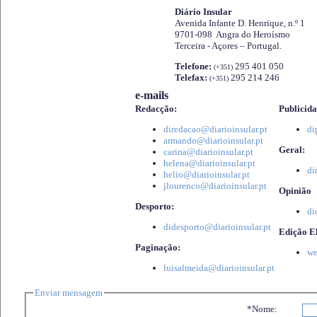
Diário Insular
Avenida Infante D. Henrique, n.º 1
9701-098 Angra do Heroísmo
Terceira - Açores – Portugal.
Telefone:
295 401 050
(+351)
Telefax:
295 214 246
(+351)
e-mails
Redacção:
Publicida
diredacao@diarioinsular.pt
di
armando@diarioinsular.pt
Geral:
carina@diarioinsular.pt
helena@diarioinsular.pt
di
helio@diarioinsular.pt
jlourenco@diarioinsular.pt
Opinião
Desporto:
di
didesporto@diarioinsular.pt
Edição El
Paginação:
we
luisalmeida@diarioinsular.pt
Enviar mensagem
*Nome: