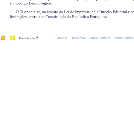
e o Código Deontológico.
11. O DI orienta-se, no âmbito da Lei de Imprensa, pela Direção Editorial e p
limitações inscrito na Constituição da República Portuguesa.
.pt
Contactos
Ficha técnica
Edição electrónica
Estatuto Editoria
Diário Insular