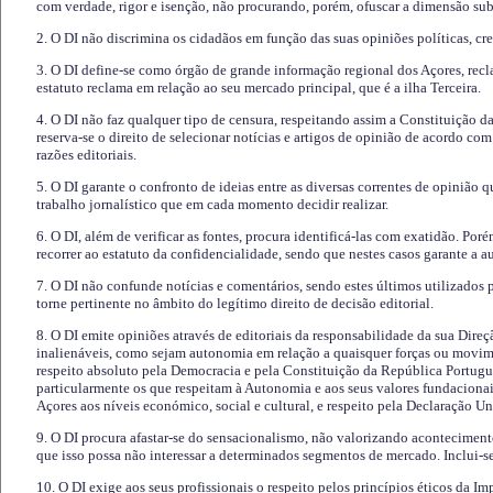
com verdade, rigor e isenção, não procurando, porém, ofuscar a dimensão subj
2. O DI não discrimina os cidadãos em função das suas opiniões políticas, cre
3. O DI define-se como órgão de grande informação regional dos Açores, recl
estatuto reclama em relação ao seu mercado principal, que é a ilha Terceira.
4. O DI não faz qualquer tipo de censura, respeitando assim a Constituição 
reserva-se o direito de selecionar notícias e artigos de opinião de acordo co
razões editoriais.
5. O DI garante o confronto de ideias entre as diversas correntes de opinião 
trabalho jornalístico que em cada momento decidir realizar.
6. O DI, além de verificar as fontes, procura identificá-las com exatidão. Poré
recorrer ao estatuto da confidencialidade, sendo que nestes casos garante a 
7. O DI não confunde notícias e comentários, sendo estes últimos utilizados 
torne pertinente no âmbito do legítimo direito de decisão editorial.
8. O DI emite opiniões através de editoriais da responsabilidade da sua Direç
inalienáveis, como sejam autonomia em relação a quaisquer forças ou movime
respeito absoluto pela Democracia e pela Constituição da República Portugue
particularmente os que respeitam à Autonomia e aos seus valores fundacion
Açores aos níveis económico, social e cultural, e respeito pela Declaração U
9. O DI procura afastar-se do sensacionalismo, não valorizando aconteciment
que isso possa não interessar a determinados segmentos de mercado. Inclui-se
10. O DI exige aos seus profissionais o respeito pelos princípios éticos da I