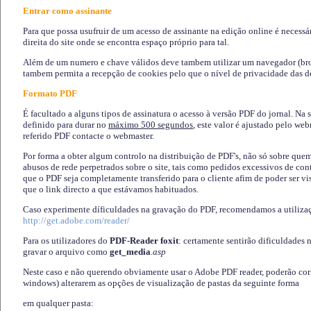
Entrar como assinante
Para que possa usufruir de um acesso de assinante na edição online é necessá
direita do site onde se encontra espaço próprio para tal.
Além de um numero e chave válidos deve tambem utilizar um navegador (brows
tambem permita a recepção de cookies pelo que o nível de privacidade das d
Formato PDF
É facultado a alguns tipos de assinatura o acesso à versão PDF do jornal. Na 
definido para durar no
máximo 500 segundos
, este valor é ajustado pelo we
referido PDF contacte o webmaster.
Por forma a obter algum controlo na distribuição de PDF's, não só sobre que
abusos de rede perpetrados sobre o site, tais como pedidos excessivos de co
que o PDF seja completamente transferido para o cliente afim de poder ser 
que o link directo a que estávamos habituados.
Caso experimente díficuldades na gravação do PDF, recomendamos a utiliza
http://get.adobe.com/reader/
Para os utilizadores do
PDF-Reader foxit
: certamente sentirão dificuldades 
gravar o arquivo como
get_media
.asp
Neste caso e não querendo obviamente usar o Adobe PDF reader, poderão corrig
windows) alterarem as opções de visualização de pastas da seguinte forma
em qualquer pasta
: