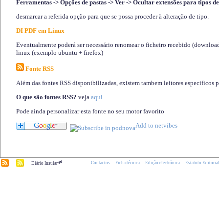
Ferramentas -> Opções de pastas -> Ver -> Ocultar extensões para tipos de
desmarcar a referida opção para que se possa proceder à alteração de tipo.
DI PDF em Linux
Eventualmente poderá ser necessário renomear o ficheiro recebido (download)
linux (exemplo ubuntu + firefox)
Fonte RSS
Além das fontes RSS disponibilizadas, existem tambem leitores especificos 
O que são fontes RSS?
veja
aqui
Pode ainda personalizar esta fonte no seu motor favorito
.pt
Contactos
Ficha técnica
Edição electrónica
Estatuto Editoria
Diário Insular