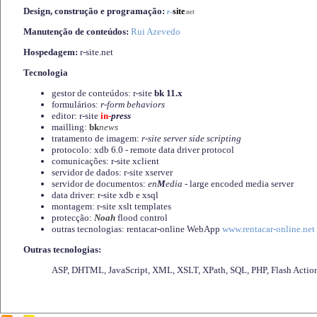
Design, construção e programação:
-
site
r
.net
Manutenção de conteúdos:
Rui Azevedo
Hospedagem:
r-site.net
Tecnologia
gestor de conteúdos: r-site
bk 11.x
formulários:
r-form behaviors
editor: r-site
in-
press
mailling:
bk
news
tratamento de imagem:
r-site server side scripting
protocolo: xdb 6.0 - remote data driver protocol
comunicações: r-site xclient
servidor de dados: r-site xserver
servidor de documentos:
en
M
edia
- large encoded media server
data driver: r-site xdb e xsql
montagem: r-site xslt templates
protecção:
Noah
flood control
outras tecnologias: rentacar-online WebApp
www.rentacar-online.net
Outras tecnologias:
ASP, DHTML, JavaScript, XML, XSLT, XPath, SQL, PHP, Flash Actio