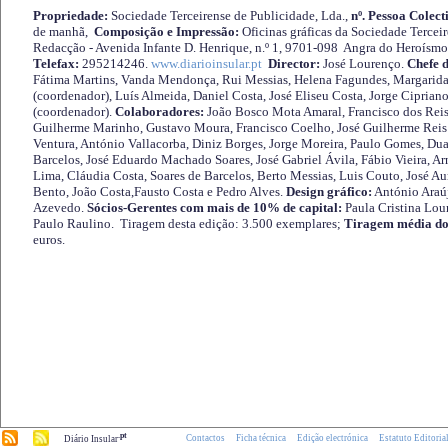
Propriedade:
Sociedade Terceirense de Publicidade, Lda.,
nº. Pessoa Colect
de manhã,
Composição e Impressão:
Oficinas gráficas da Sociedade Tercei
Redacção - Avenida Infante D. Henrique, n.º 1, 9701-098 Angra do Heroísmo 
Telefax:
295214246.
www.diarioinsular.pt
Director:
José Lourenço.
Chefe 
Fátima Martins, Vanda Mendonça, Rui Messias, Helena Fagundes, Margarida
(coordenador), Luís Almeida, Daniel Costa, José Eliseu Costa, Jorge Cipria
(coordenador).
Colaboradores:
João Bosco Mota Amaral, Francisco dos Reis
Guilherme Marinho, Gustavo Moura, Francisco Coelho, José Guilherme Reis 
Ventura, António Vallacorba, Diniz Borges, Jorge Moreira, Paulo Gomes, Duar
Barcelos, José Eduardo Machado Soares, José Gabriel Ávila, Fábio Vieira, A
Lima, Cláudia Costa, Soares de Barcelos, Berto Messias, Luis Couto, José A
Bento, João Costa,Fausto Costa e Pedro Alves.
Design gráfico:
António Araú
Azevedo.
Sócios-Gerentes com mais de 10% de capital:
Paula Cristina Lou
Paulo Raulino. Tiragem desta edição: 3.500 exemplares;
Tiragem média do
euros.
.pt
Contactos
Ficha técnica
Edição electrónica
Estatuto Editoria
Diário Insular