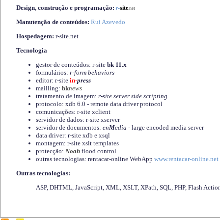
Design, construção e programação:
-
site
r
.net
Manutenção de conteúdos:
Rui Azevedo
Hospedagem:
r-site.net
Tecnologia
gestor de conteúdos: r-site
bk 11.x
formulários:
r-form behaviors
editor: r-site
in-
press
mailling:
bk
news
tratamento de imagem:
r-site server side scripting
protocolo: xdb 6.0 - remote data driver protocol
comunicações: r-site xclient
servidor de dados: r-site xserver
servidor de documentos:
en
M
edia
- large encoded media server
data driver: r-site xdb e xsql
montagem: r-site xslt templates
protecção:
Noah
flood control
outras tecnologias: rentacar-online WebApp
www.rentacar-online.net
Outras tecnologias:
ASP, DHTML, JavaScript, XML, XSLT, XPath, SQL, PHP, Flash Actio