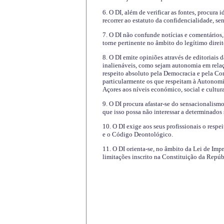
6. O DI, além de verificar as fontes, procura 
recorrer ao estatuto da confidencialidade, s
7. O DI não confunde notícias e comentários, 
torne pertinente no âmbito do legítimo direit
8. O DI emite opiniões através de editoriais 
inalienáveis, como sejam autonomia em relaç
respeito absoluto pela Democracia e pela Con
particularmente os que respeitam à Autonomi
Açores aos níveis económico, social e cultur
9. O DI procura afastar-se do sensacionalism
que isso possa não interessar a determinados
10. O DI exige aos seus profissionais o respe
e o Código Deontológico.
11. O DI orienta-se, no âmbito da Lei de Impr
limitações inscrito na Constituição da Repúb