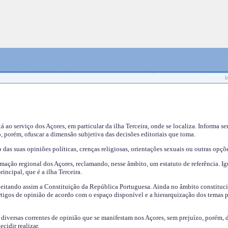
I
tá ao serviço dos Açores, em particular da ilha Terceira, onde se localiza. Informa s
, porém, ofuscar a dimensão subjetiva das decisões editoriais que toma.
das suas opiniões políticas, crenças religiosas, orientações sexuais ou outras opçõe
mação regional dos Açores, reclamando, nesse âmbito, um estatuto de referência. Ig
incipal, que é a ilha Terceira.
speitando assim a Constituição da República Portuguesa. Ainda no âmbito constituci
 artigos de opinião de acordo com o espaço disponível e a hierarquização dos temas 
s diversas correntes de opinião que se manifestam nos Açores, sem prejuízo, porém, 
cidir realizar.