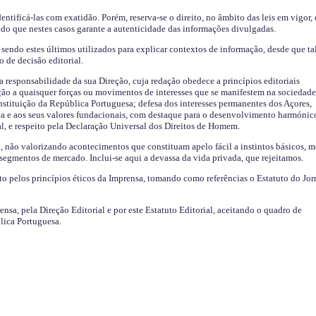
identificá-las com exatidão. Porém, reserva-se o direito, no âmbito das leis em vigor,
endo que nestes casos garante a autenticidade das informações divulgadas.
sendo estes últimos utilizados para explicar contextos de informação, desde que tal
o de decisão editorial.
da responsabilidade da sua Direção, cuja redação obedece a princípios editoriais
ão a quaisquer forças ou movimentos de interesses que se manifestem na sociedade
stituição da República Portuguesa; defesa dos interesses permanentes dos Açores,
a e aos seus valores fundacionais, com destaque para o desenvolvimento harmónic
al, e respeito pela Declaração Universal dos Direitos de Homem.
o, não valorizando acontecimentos que constituam apelo fácil a instintos básicos, 
 segmentos de mercado. Inclui-se aqui a devassa da vida privada, que rejeitamos.
ito pelos princípios éticos da Imprensa, tomando como referências o Estatuto do Jor
ensa, pela Direção Editorial e por este Estatuto Editorial, aceitando o quadro de
lica Portuguesa.