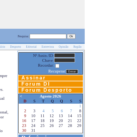
Pesquisa:
nício
Desporto
Editorial
Entrevista
Opinião
Região
Nº Assin./ID:
Chave:
Recordar:
Recuperar
empre
Assinar
Forum DI
s.
Forum Desporto
<
Agosto 2026
ual
D
S
T
Q
Q
S
S
1
2
3
4
5
6
7
8
onal,
9
10
11
12
13
14
15
por
16
17
18
19
20
21
22
23
24
25
26
27
28
29
30
31
do