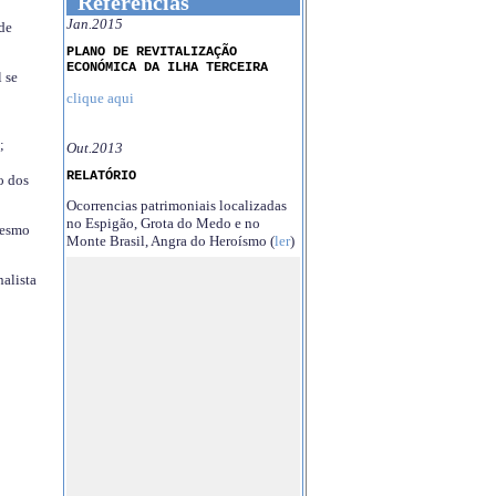
Referências
Jan.2015
 de
PLANO DE REVITALIZAÇÃO
ECONÓMICA DA ILHA TERCEIRA
 se
clique aqui
;
Out.2013
RELATÓRIO
o dos
Ocorrencias patrimoniais localizadas
no Espigão, Grota do Medo e no
mesmo
Monte Brasil, Angra do Heroísmo (
ler
)
nalista