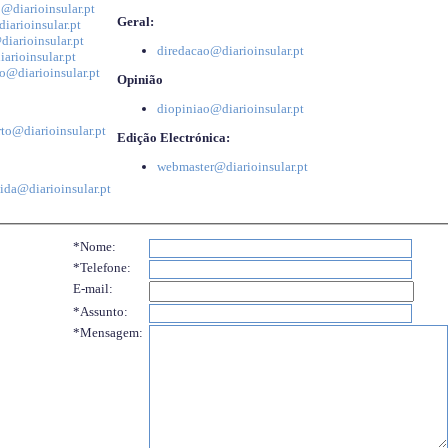
@diarioinsular.pt
Geral:
iarioinsular.pt
iarioinsular.pt
diredacao@diarioinsular.pt
arioinsular.pt
o@diarioinsular.pt
Opinião
diopiniao@diarioinsular.pt
to@diarioinsular.pt
Edição Electrónica:
webmaster@diarioinsular.pt
ida@diarioinsular.pt
*Nome:
*Telefone:
E-mail:
*Assunto:
*Mensagem: