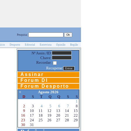
Pesquisa:
nício
Desporto
Editorial
Entrevista
Opinião
Região
Nº Assin./ID:
Chave:
Recordar:
Recuperar
Assinar
Forum DI
Forum Desporto
<
Agosto 2026
D
S
T
Q
Q
S
S
1
2
3
4
5
6
7
8
9
10
11
12
13
14
15
16
17
18
19
20
21
22
23
24
25
26
27
28
29
30
31