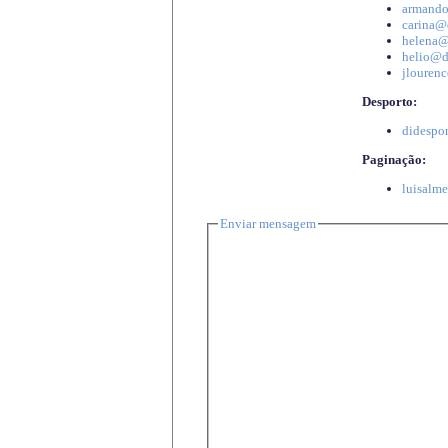
armando
carina@d
helena@d
helio@di
jlourenc
Desporto:
didespor
Paginação:
luisalme
Enviar mensagem