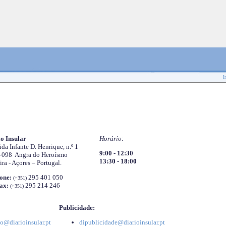
I
o Insular
Horário:
da Infante D. Henrique, n.º 1
9:00 - 12:30
-098 Angra do Heroísmo
13:30 - 18:00
ira - Açores – Portugal.
one:
295 401 050
(+351)
ax:
295 214 246
(+351)
Publicidade:
o@diarioinsular.pt
dipublicidade@diarioinsular.pt