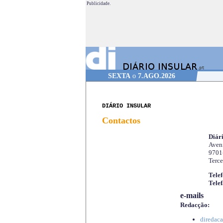
Publicidade.
SEXTA
o
7.AGO.2026
DIÁRIO INSULAR
Contactos
Diári
Aveni
9701
Terce
Telef
Telef
e-mails
Redacção:
diredaca