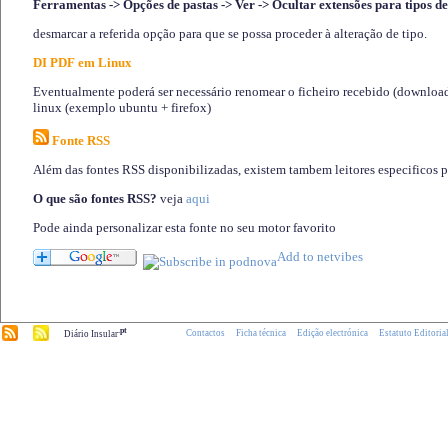
Ferramentas -> Opções de pastas -> Ver -> Ocultar extensões para tipos de
desmarcar a referida opção para que se possa proceder à alteração de tipo.
DI PDF em Linux
Eventualmente poderá ser necessário renomear o ficheiro recebido (download)
linux (exemplo ubuntu + firefox)
Fonte RSS
Além das fontes RSS disponibilizadas, existem tambem leitores especificos 
O que são fontes RSS?
veja
aqui
Pode ainda personalizar esta fonte no seu motor favorito
.pt
Contactos
Ficha técnica
Edição electrónica
Estatuto Editoria
Diário Insular