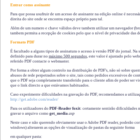
Entrar como assinante
Para que possa usufruir de um acesso de assinante na edição online é necessá
direita do site onde se encontra espaço próprio para tal.
Além de um numero e chave válidos deve tambem utilizar um navegador (brows
tambem permita a recepção de cookies pelo que o nível de privacidade das d
Formato PDF
É facultado a alguns tipos de assinatura o acesso à versão PDF do jornal. Na 
definido para durar no
máximo 500 segundos
, este valor é ajustado pelo we
referido PDF contacte o webmaster.
Por forma a obter algum controlo na distribuição de PDF's, não só sobre que
abusos de rede perpetrados sobre o site, tais como pedidos excessivos de co
que o PDF seja completamente transferido para o cliente afim de poder ser 
que o link directo a que estávamos habituados.
Caso experimente díficuldades na gravação do PDF, recomendamos a utiliza
http://get.adobe.com/reader/
Para os utilizadores do
PDF-Reader foxit
: certamente sentirão dificuldades 
gravar o arquivo como
get_media
.asp
Neste caso e não querendo obviamente usar o Adobe PDF reader, poderão corrig
windows) alterarem as opções de visualização de pastas da seguinte forma
em qualquer pasta
: