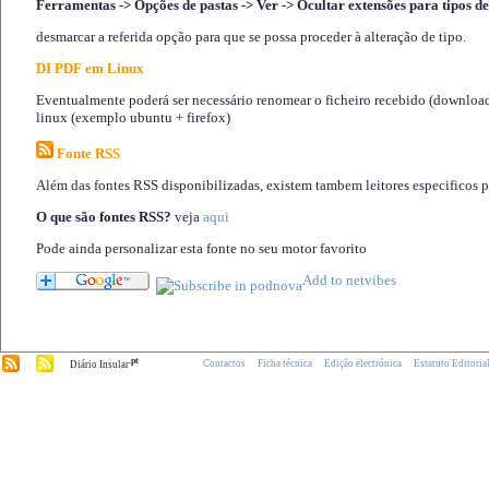
Ferramentas -> Opções de pastas -> Ver -> Ocultar extensões para tipos de
desmarcar a referida opção para que se possa proceder à alteração de tipo.
DI PDF em Linux
Eventualmente poderá ser necessário renomear o ficheiro recebido (download)
linux (exemplo ubuntu + firefox)
Fonte RSS
Além das fontes RSS disponibilizadas, existem tambem leitores especificos 
O que são fontes RSS?
veja
aqui
Pode ainda personalizar esta fonte no seu motor favorito
.pt
Contactos
Ficha técnica
Edição electrónica
Estatuto Editoria
Diário Insular