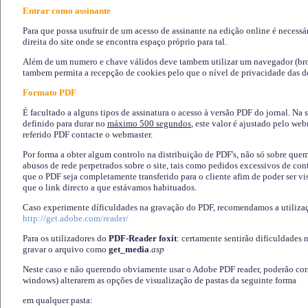
Entrar como assinante
Para que possa usufruir de um acesso de assinante na edição online é necessá
direita do site onde se encontra espaço próprio para tal.
Além de um numero e chave válidos deve tambem utilizar um navegador (brows
tambem permita a recepção de cookies pelo que o nível de privacidade das d
Formato PDF
É facultado a alguns tipos de assinatura o acesso à versão PDF do jornal. Na 
definido para durar no
máximo 500 segundos
, este valor é ajustado pelo we
referido PDF contacte o webmaster.
Por forma a obter algum controlo na distribuição de PDF's, não só sobre que
abusos de rede perpetrados sobre o site, tais como pedidos excessivos de co
que o PDF seja completamente transferido para o cliente afim de poder ser 
que o link directo a que estávamos habituados.
Caso experimente díficuldades na gravação do PDF, recomendamos a utiliza
http://get.adobe.com/reader/
Para os utilizadores do
PDF-Reader foxit
: certamente sentirão dificuldades 
gravar o arquivo como
get_media
.asp
Neste caso e não querendo obviamente usar o Adobe PDF reader, poderão corrig
windows) alterarem as opções de visualização de pastas da seguinte forma
em qualquer pasta
: