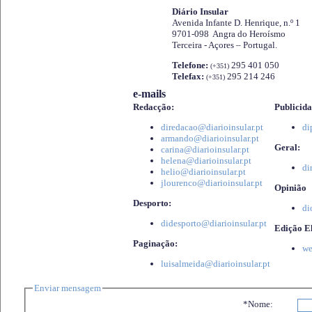
Diário Insular
Avenida Infante D. Henrique, n.º 1
9701-098 Angra do Heroísmo
Terceira - Açores – Portugal.
Telefone:
295 401 050
(+351)
Telefax:
295 214 246
(+351)
e-mails
Redacção:
Publicida
diredacao@diarioinsular.pt
di
armando@diarioinsular.pt
Geral:
carina@diarioinsular.pt
helena@diarioinsular.pt
di
helio@diarioinsular.pt
jlourenco@diarioinsular.pt
Opinião
Desporto:
di
didesporto@diarioinsular.pt
Edição El
Paginação:
we
luisalmeida@diarioinsular.pt
Enviar mensagem
*Nome: