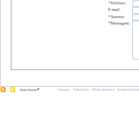
*Telefone:
E-mail:
*Assunto:
*Mensagem:
.pt
Contactos
Ficha técnica
Edição electrónica
Estatuto Editoria
Diário Insular