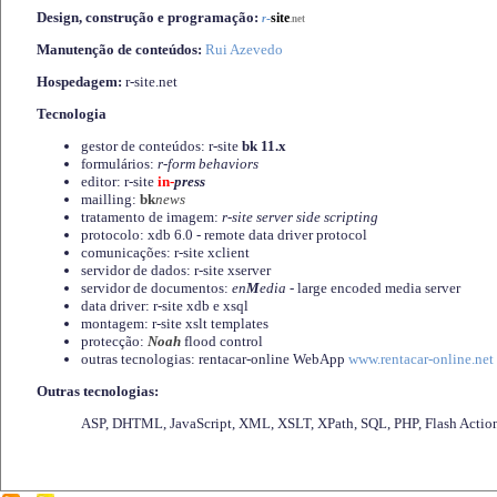
Design, construção e programação:
-
site
r
.net
Manutenção de conteúdos:
Rui Azevedo
Hospedagem:
r-site.net
Tecnologia
gestor de conteúdos: r-site
bk 11.x
formulários:
r-form behaviors
editor: r-site
in-
press
mailling:
bk
news
tratamento de imagem:
r-site server side scripting
protocolo: xdb 6.0 - remote data driver protocol
comunicações: r-site xclient
servidor de dados: r-site xserver
servidor de documentos:
en
M
edia
- large encoded media server
data driver: r-site xdb e xsql
montagem: r-site xslt templates
protecção:
Noah
flood control
outras tecnologias: rentacar-online WebApp
www.rentacar-online.net
Outras tecnologias:
ASP, DHTML, JavaScript, XML, XSLT, XPath, SQL, PHP, Flash Actio