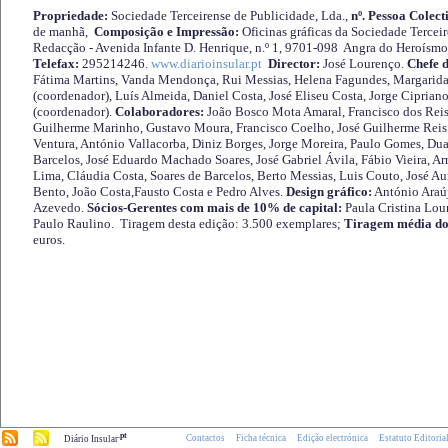
Propriedade:
Sociedade Terceirense de Publicidade, Lda.,
nº. Pessoa Colect
de manhã,
Composição e Impressão:
Oficinas gráficas da Sociedade Tercei
Redacção - Avenida Infante D. Henrique, n.º 1, 9701-098 Angra do Heroísmo 
Telefax:
295214246.
www.diarioinsular.pt
Director:
José Lourenço.
Chefe 
Fátima Martins, Vanda Mendonça, Rui Messias, Helena Fagundes, Margarida
(coordenador), Luís Almeida, Daniel Costa, José Eliseu Costa, Jorge Cipria
(coordenador).
Colaboradores:
João Bosco Mota Amaral, Francisco dos Reis
Guilherme Marinho, Gustavo Moura, Francisco Coelho, José Guilherme Reis 
Ventura, António Vallacorba, Diniz Borges, Jorge Moreira, Paulo Gomes, Duar
Barcelos, José Eduardo Machado Soares, José Gabriel Ávila, Fábio Vieira, A
Lima, Cláudia Costa, Soares de Barcelos, Berto Messias, Luis Couto, José A
Bento, João Costa,Fausto Costa e Pedro Alves.
Design gráfico:
António Araú
Azevedo.
Sócios-Gerentes com mais de 10% de capital:
Paula Cristina Lou
Paulo Raulino. Tiragem desta edição: 3.500 exemplares;
Tiragem média do
euros.
.pt
Contactos
Ficha técnica
Edição electrónica
Estatuto Editoria
Diário Insular