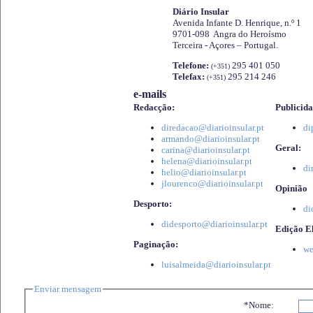
Diário Insular
Avenida Infante D. Henrique, n.º 1
9701-098 Angra do Heroísmo
Terceira - Açores – Portugal.
Telefone:
295 401 050
(+351)
Telefax:
295 214 246
(+351)
e-mails
Redacção:
Publicida
diredacao@diarioinsular.pt
di
armando@diarioinsular.pt
Geral:
carina@diarioinsular.pt
helena@diarioinsular.pt
di
helio@diarioinsular.pt
jlourenco@diarioinsular.pt
Opinião
Desporto:
di
didesporto@diarioinsular.pt
Edição El
Paginação:
we
luisalmeida@diarioinsular.pt
Enviar mensagem
*Nome: