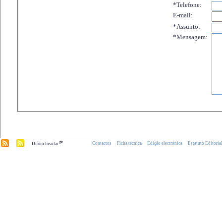
*Telefone:
E-mail:
*Assunto:
*Mensagem:
.pt
Contactos
Ficha técnica
Edição electrónica
Estatuto Editoria
Diário Insular