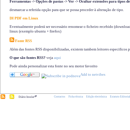
Ferramentas -> Opções de pastas -> Ver -> Ocultar extensões para tipos de
desmarcar a referida opção para que se possa proceder à alteração de tipo.
DI PDF em Linux
Eventualmente poderá ser necessário renomear o ficheiro recebido (download)
linux (exemplo ubuntu + firefox)
Fonte RSS
Além das fontes RSS disponibilizadas, existem tambem leitores especificos 
O que são fontes RSS?
veja
aqui
Pode ainda personalizar esta fonte no seu motor favorito
.pt
Contactos
Ficha técnica
Edição electrónica
Estatuto Editoria
Diário Insular