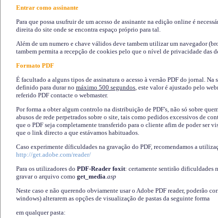
Entrar como assinante
Para que possa usufruir de um acesso de assinante na edição online é necessá
direita do site onde se encontra espaço próprio para tal.
Além de um numero e chave válidos deve tambem utilizar um navegador (brows
tambem permita a recepção de cookies pelo que o nível de privacidade das d
Formato PDF
É facultado a alguns tipos de assinatura o acesso à versão PDF do jornal. Na 
definido para durar no
máximo 500 segundos
, este valor é ajustado pelo we
referido PDF contacte o webmaster.
Por forma a obter algum controlo na distribuição de PDF's, não só sobre que
abusos de rede perpetrados sobre o site, tais como pedidos excessivos de co
que o PDF seja completamente transferido para o cliente afim de poder ser 
que o link directo a que estávamos habituados.
Caso experimente díficuldades na gravação do PDF, recomendamos a utiliza
http://get.adobe.com/reader/
Para os utilizadores do
PDF-Reader foxit
: certamente sentirão dificuldades 
gravar o arquivo como
get_media
.asp
Neste caso e não querendo obviamente usar o Adobe PDF reader, poderão corrig
windows) alterarem as opções de visualização de pastas da seguinte forma
em qualquer pasta
: