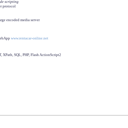
ide scripting
er protocol
arge encoded media server
 WebApp
www.rentacar-online.net
 XPath, SQL, PHP, Flash ActionScript2