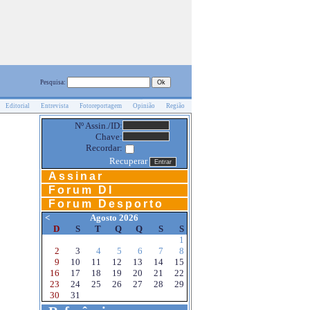
Pesquisa:
Editorial
Entrevista
Fotoreportagem
Opinião
Região
Nº Assin./ID:
Chave:
Recordar:
Recuperar
Assinar
Forum DI
Forum Desporto
<
Agosto 2026
D
S
T
Q
Q
S
S
1
2
3
4
5
6
7
8
9
10
11
12
13
14
15
16
17
18
19
20
21
22
23
24
25
26
27
28
29
30
31