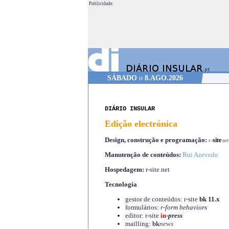
Publicidade.
SÁBADO
o
8.AGO.2026
DIÁRIO INSULAR
Edição electrónica
Design, construção e programação:
-
site
r
.net
Manutenção de conteúdos:
Rui Azevedo
Hospedagem:
r-site.net
Tecnologia
gestor de conteúdos: r-site
bk 11.x
formulários:
r-form behaviors
editor: r-site
in-
press
mailling:
bk
news