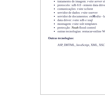
tratamento de imagem:
r-site server s
protocolo: xdb 6.0 - remote data driv
comunicações: r-site xclient
servidor de dados: r-site xserver
servidor de documentos:
en
M
edia
- l
data driver: r-site xdb e xsql
montagem: r-site xslt templates
protecção:
Noah
flood control
outras tecnologias: rentacar-online
Outras tecnologias:
ASP, DHTML, JavaScript, XML, XSLT,